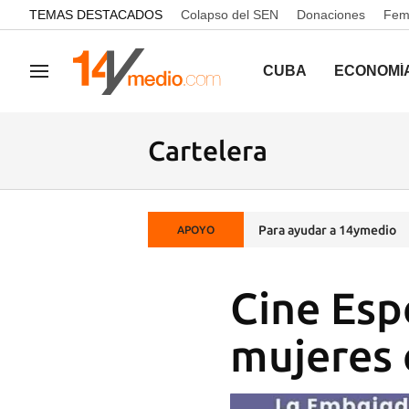
common.go-to-content
TEMAS DESTACADOS
Colapso del SEN
Donaciones
Femi
CUBA
ECONOMÍ
Navegación
Cartelera
Para ayudar a 14ymedio
APOYO
Cine Esp
mujeres 