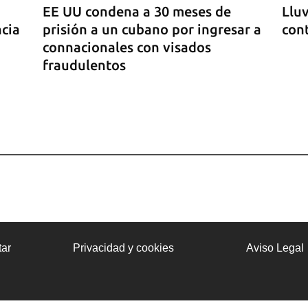
EE UU condena a 30 meses de
Lluv
ncia
prisión a un cubano por ingresar a
cont
connacionales con visados
fraudulentos
ado
ar
Privacidad y cookies
Aviso Legal
a