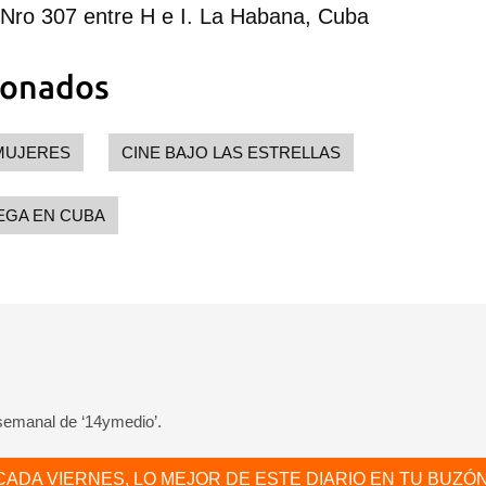
 poder guardar como favorito, primero has de iniciar sesión con
1 Nro 307 entre H e I. La Habana, Cuba
ta de 14ymedio.
ionados
INICIAR SESIÓN
CANCELA
MUJERES
CINE BAJO LAS ESTRELLAS
EGA EN CUBA
 semanal de ‘14ymedio’.
CADA VIERNES, LO MEJOR DE ESTE DIARIO EN TU BUZÓN