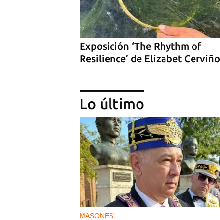
Exposición ‘The Rhythm of
Resilience’ de Elizabet Cerviño
Lo último
‘Sensación Azul’, de Reynerio
Tamayo
MASONES