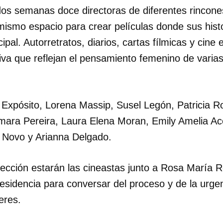
dos semanas doce directoras de diferentes rincon
mismo espacio para crear películas donde sus histo
cipal. Autorretratos, diarios, cartas fílmicas y cin
tiva que reflejan el pensamiento femenino de vari
 Expósito, Lorena Massip, Susel Legón, Patricia Ro
mara Pereira, Laura Elena Moran, Emily Amelia Ac
 Novo y Arianna Delgado.
ección estarán las cineastas junto a Rosa María 
esidencia para conversar del proceso y de la urge
eres.
dar como favorito