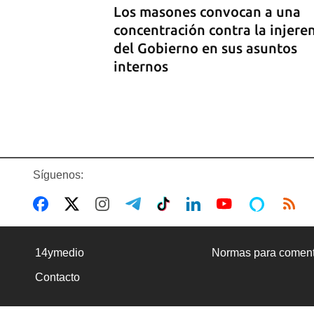
Los masones convocan a una
concentración contra la injere
del Gobierno en sus asuntos
internos
Síguenos:
COMERCIO
La Cuevita, el verdadero merc
14ymedio
Normas para coment
mayorista de Cuba, abastece l
Contacto
economía nacional