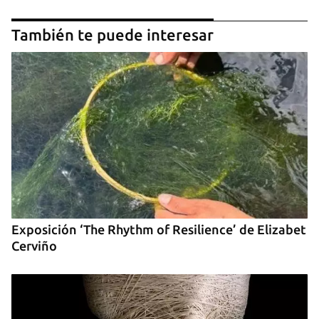
Para poder guardar como favorito, primero has de
También te puede interesar
iniciar sesión con tu cuenta de 14ymedio.
INICIAR SESIÓN
CANCELAR
Exposición ‘The Rhythm of Resilience’ de Elizabet
Cerviño