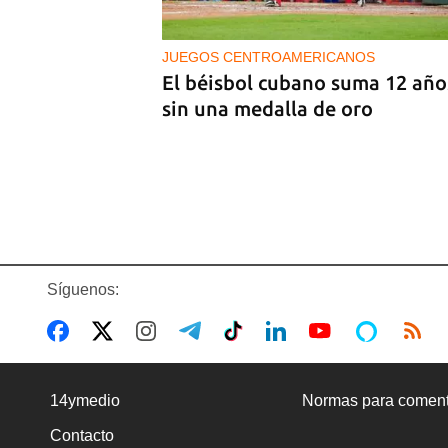
Tamayo
JUEGOS CENTROAMERICANOS
El béisbol cubano suma 12 año
sin una medalla de oro
Síguenos:
BANCARIZACIÓN
La ausencia de un mercado de
14ymedio
Normas para coment
divisas operativo explica la
Contacto