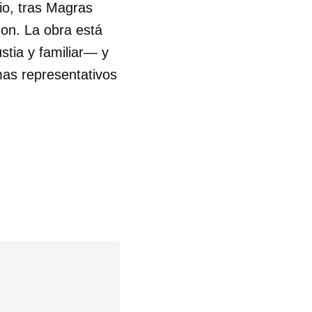
o, tras Magras
on. La obra está
stia y familiar— y
as representativos
 tu
R