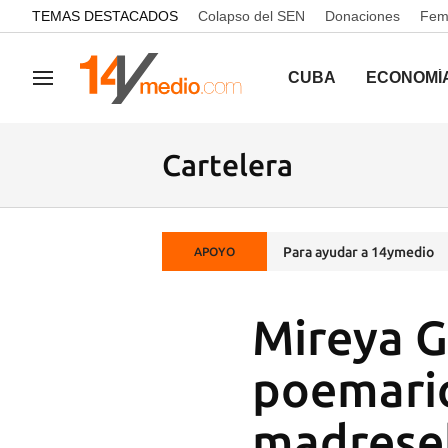
common.go-to-content
TEMAS DESTACADOS
Colapso del SEN
Donaciones
Femi
CUBA
ECONOMÍ
Navegación
Cartelera
Para ayudar a 14ymedio
APOYO
Mireya G
poemario 
madresel