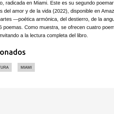
, radicada en Miami. Este es su segundo poemari
 del amor y de la vida (2022), disponible en Amaz
partes —poética armónica, del destierro, de la angu
36 poemas. Como muestra, se ofrecen cuatro poem
nvitando a la lectura completa del libro.
ionados
dar como favorito
 poder guardar como favorito, primero has de iniciar sesión con
ta de 14ymedio.
TURA
MIAMI
INICIAR SESIÓN
CANCELA