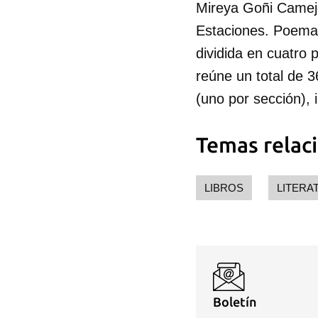
Mireya Goñi Camejo
Estaciones. Poemas
dividida en cuatro 
reúne un total de 
(uno por sección), i
Temas relac
Guar
Para
cuen
LIBROS
LITERA
Boletín