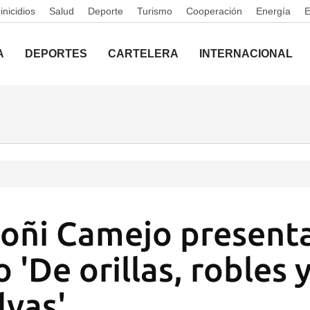
nicidios
Salud
Deporte
Turismo
Cooperación
Energía
A
DEPORTES
CARTELERA
INTERNACIONAL
oñi Camejo presenta
'De orillas, robles 
vas'