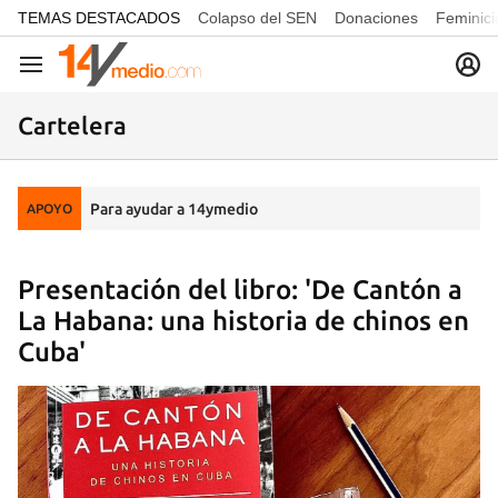
common.go-to-content
TEMAS DESTACADOS
Colapso del SEN
Donaciones
Feminici
Navegación
Cartelera
Para ayudar a 14ymedio
APOYO
Presentación del libro: 'De Cantón a
La Habana: una historia de chinos en
Cuba'