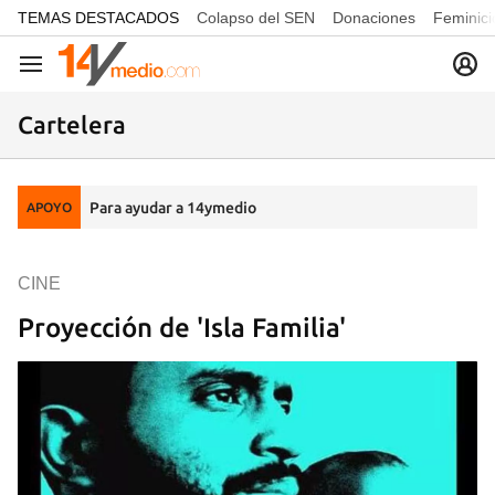
common.go-to-content
TEMAS DESTACADOS
Colapso del SEN
Donaciones
Feminici
Navegación
Cartelera
Para ayudar a 14ymedio
APOYO
CINE
Proyección de 'Isla Familia'