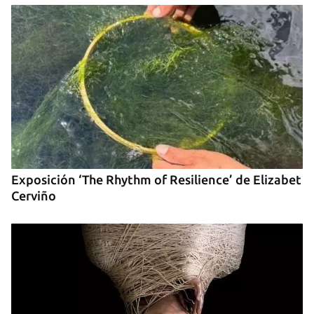
Para poder guardar como favorito, primero has de
iniciar sesión con tu cuenta de 14ymedio.
INICIAR SESIÓN
CANCELAR
Exposición ‘The Rhythm of Resilience’ de Elizabet
Cerviño