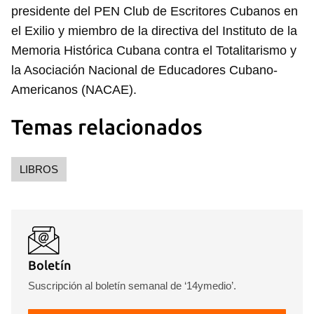
presidente del PEN Club de Escritores Cubanos en
el Exilio y miembro de la directiva del Instituto de la
Memoria Histórica Cubana contra el Totalitarismo y
la Asociación Nacional de Educadores Cubano-
Americanos (NACAE).
Guardar como favorito
Temas relacionados
Para poder guardar como favorito, primero has de
iniciar sesión con tu cuenta de 14ymedio.
LIBROS
INICIAR SESIÓN
CANCELAR
Boletín
Suscripción al boletín semanal de ‘14ymedio’.