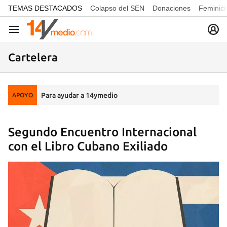
common.go-to-content
TEMAS DESTACADOS
Colapso del SEN
Donaciones
Feminici
Navegación
Cartelera
Para ayudar a 14ymedio
APOYO
Segundo Encuentro Internacional
con el Libro Cubano Exiliado