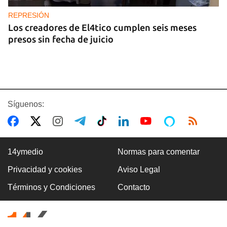
REPRESIÓN
Los creadores de El4tico cumplen seis meses
presos sin fecha de juicio
Síguenos:
14ymedio
Normas para comentar
Privacidad y cookies
Aviso Legal
BANCARIZACIÓN
Términos y Condiciones
Contacto
La ausencia de un mercado de divisas operativo
explica la escasez de efectivo en moneda
nacional