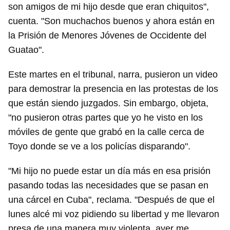
son amigos de mi hijo desde que eran chiquitos",
cuenta. "Son muchachos buenos y ahora están en
la Prisión de Menores Jóvenes de Occidente del
Guatao".
Este martes en el tribunal, narra, pusieron un video
para demostrar la presencia en las protestas de los
que están siendo juzgados. Sin embargo, objeta,
"no pusieron otras partes que yo he visto en los
móviles de gente que grabó en la calle cerca de
Toyo donde se ve a los policías disparando".
Guardar como favorito
"Mi hijo no puede estar un día más en esa prisión
pasando todas las necesidades que se pasan en
Para poder guardar como favorito, primero has de
iniciar sesión con tu cuenta de 14ymedio.
una cárcel en Cuba", reclama. "Después de que el
lunes alcé mi voz pidiendo su libertad y me llevaron
INICIAR SESIÓN
CANCELAR
presa de una manera muy violenta, ayer me