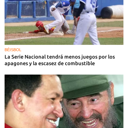
GAS
Los puntos de ProGas vuelven a cerrar en La
Habana tras agotarse las balitas de gas en
dólares
BÉISBOL
La Serie Nacional tendrá menos juegos por los
apagones y la escasez de combustible