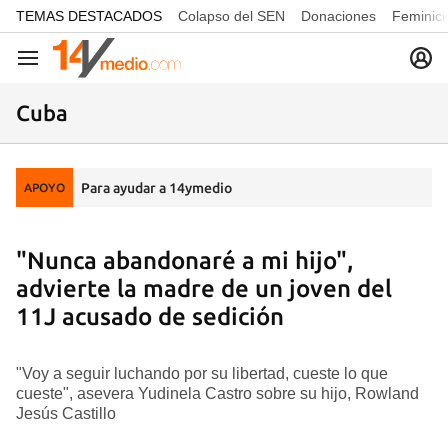
common.go-to-content
TEMAS DESTACADOS
Colapso del SEN
Donaciones
Feminici
Navegación
Cuba
Para ayudar a 14ymedio
APOYO
"Nunca abandonaré a mi hijo",
advierte la madre de un joven del
11J acusado de sedición
"Voy a seguir luchando por su libertad, cueste lo que
cueste", asevera Yudinela Castro sobre su hijo, Rowland
Jesús Castillo