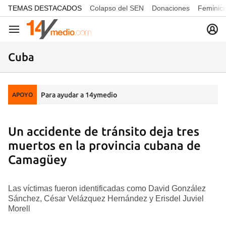
common.go-to-content
TEMAS DESTACADOS
Colapso del SEN
Donaciones
Feminici
Navegación
Cuba
Para ayudar a 14ymedio
APOYO
Un accidente de tránsito deja tres
muertos en la provincia cubana de
Camagüey
Las víctimas fueron identificadas como David González
Sánchez, César Velázquez Hernández y Erisdel Juviel
Morell