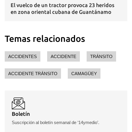
El vuelco de un tractor provoca 23 heridos
en zona oriental cubana de Guantánamo
Temas relacionados
ACCIDENTES
ACCIDENTE
TRÁNSITO
Guardar como favorito
ACCIDENTE TRÁNSITO
CAMAGÜEY
Para poder guardar como favorito, primero has de
iniciar sesión con tu cuenta de 14ymedio.
INICIAR SESIÓN
CANCELAR
Boletín
Suscripción al boletín semanal de ‘14ymedio’.