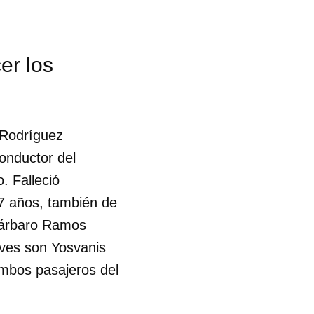
er los
s Rodríguez
onductor del
. Falleció
57 años, también de
Bárbaro Ramos
aves son Yosvanis
mbos pasajeros del
 tu