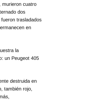
a, murieron cuatro
nternado dos
s fueron trasladados
 permanecen en
uestra la
ro: un Peugeot 405
mente destruida en
o, también rojo,
emás,