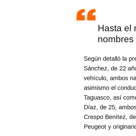
Hasta el
nombres 
Según detalló la pr
Sánchez, de 22 año
vehículo, ambos na
asimismo el conduc
Taguasco, así com
Díaz, de 25, ambos
Guar
Crespo Benítez, de
Peugeot y originar
Para
cuen