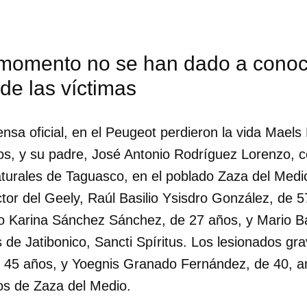
 momento no se han dado a conoc
de las víctimas
ensa oficial, en el Peugeot perdieron la vida Mael
s, y su padre, José Antonio Rodríguez Lorenzo, c
turales de Taguasco, en el poblado Zaza del Medio
tor del Geely, Raúl Basilio Ysisdro González, de 
o Karina Sánchez Sánchez, de 27 años, y Mario 
 de Jatibonico, Sancti Spíritus. Los lesionados gr
dar como favorito
 45 años, y Yoegnis Granado Fernández, de 40, a
ios de Zaza del Medio.
 poder guardar como favorito, primero has de iniciar sesión con
ta de 14ymedio.