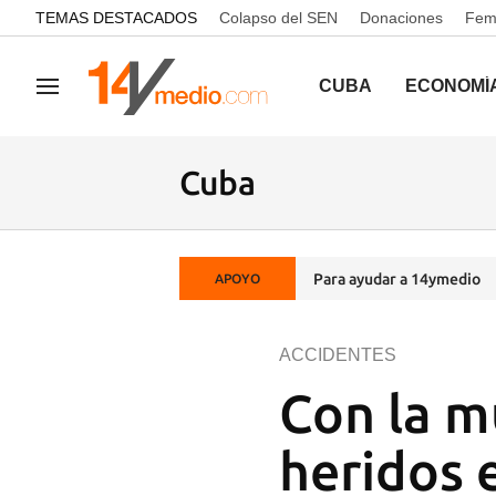
common.go-to-content
TEMAS DESTACADOS
Colapso del SEN
Donaciones
Femi
CUBA
ECONOMÍ
Navegación
Cuba
Para ayudar a 14ymedio
APOYO
ACCIDENTES
Con la m
heridos 