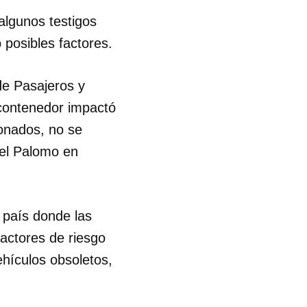
algunos testigos
R
o posibles factores.
de Pasajeros y
 contenedor impactó
onados, no se
l Palomo en
 país donde las
factores de riesgo
ehículos obsoletos,