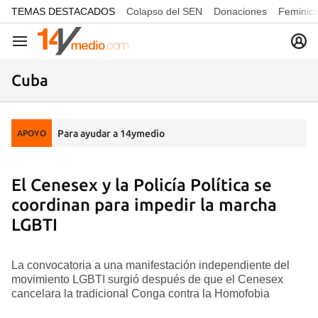
common.go-to-content
TEMAS DESTACADOS
Colapso del SEN
Donaciones
Feminici
Navegación
Cuba
Para ayudar a 14ymedio
APOYO
El Cenesex y la Policía Política se
coordinan para impedir la marcha
LGBTI
La convocatoria a una manifestación independiente del
movimiento LGBTI surgió después de que el Cenesex
cancelara la tradicional Conga contra la Homofobia