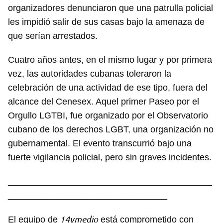
organizadores denunciaron que una patrulla policial
les impidió salir de sus casas bajo la amenaza de
Guardar como favorito
que serían arrestados.
Para poder guardar como favorito, primero has de
Cuatro años antes, en el mismo lugar y por primera
iniciar sesión con tu cuenta de 14ymedio.
vez, las autoridades cubanas toleraron la
celebración de una actividad de ese tipo, fuera del
INICIAR SESIÓN
CANCELAR
alcance del Cenesex. Aquel primer Paseo por el
Orgullo LGTBI, fue organizado por el Observatorio
cubano de los derechos LGBT, una organización no
gubernamental. El evento transcurrió bajo una
fuerte vigilancia policial, pero sin graves incidentes.
_________________________________________
________________________________
14ymedio
El equipo de
está comprometido con