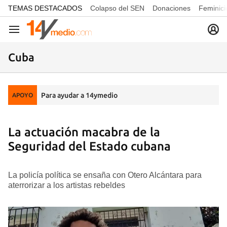
common.go-to-content
TEMAS DESTACADOS
Colapso del SEN
Donaciones
Feminici
Navegación
Cuba
Para ayudar a 14ymedio
APOYO
La actuación macabra de la
Seguridad del Estado cubana
La policía política se ensaña con Otero Alcántara para
aterrorizar a los artistas rebeldes