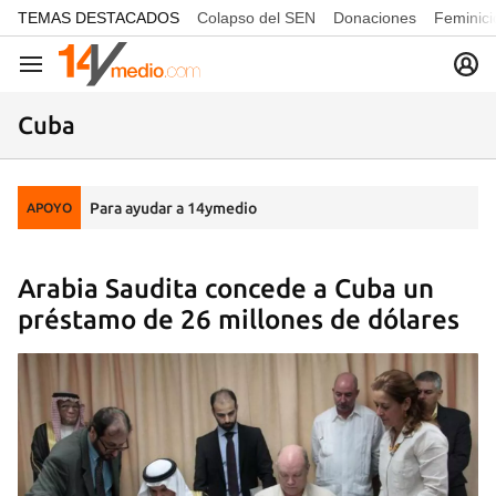
common.go-to-content
TEMAS DESTACADOS
Colapso del SEN
Donaciones
Feminici
Navegación
Cuba
Para ayudar a 14ymedio
APOYO
Arabia Saudita concede a Cuba un
préstamo de 26 millones de dólares