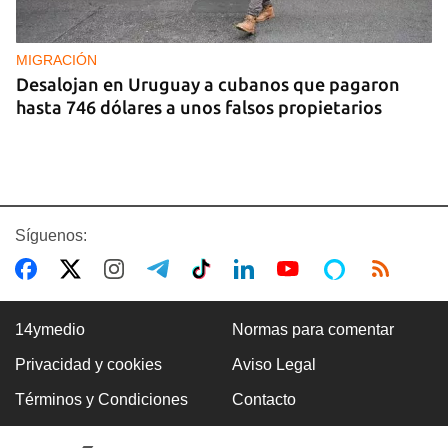
MIGRACIÓN
Desalojan en Uruguay a cubanos que pagaron
hasta 746 dólares a unos falsos propietarios
Síguenos:
14ymedio
Normas para comentar
Privacidad y cookies
Aviso Legal
COLOMBIA
Términos y Condiciones
Contacto
Desactivan autobús bomba en carretera cercana
a Cali, donde será investido De la Espriella