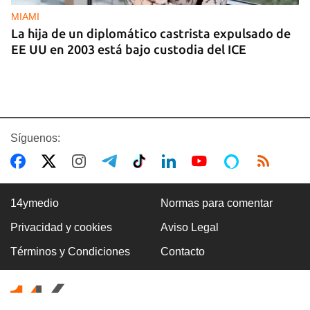
MIAMI
La hija de un diplomático castrista expulsado de
EE UU en 2003 está bajo custodia del ICE
Síguenos:
14ymedio
Normas para comentar
Privacidad y cookies
Aviso Legal
AMÉRICA
Términos y Condiciones
Contacto
Brasil acusa a EE UU de cancelar la visa a su
embajadora para interferir en las elecciones