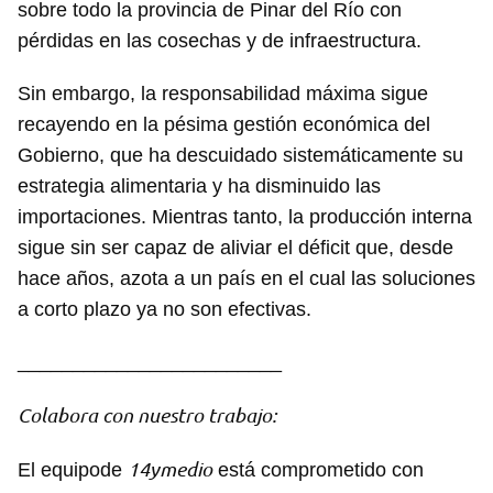
sobre todo la provincia de Pinar del Río con
pérdidas en las cosechas y de infraestructura.
Sin embargo, la responsabilidad máxima sigue
recayendo en la pésima gestión económica del
Gobierno, que ha descuidado sistemáticamente su
estrategia alimentaria y ha disminuido las
importaciones. Mientras tanto, la producción interna
sigue sin ser capaz de aliviar el déficit que, desde
hace años, azota a un país en el cual las soluciones
a corto plazo ya no son efectivas.
________________________
Guardar como favorito
Colabora con nuestro trabajo:
Para poder guardar como favorito, primero has de
14ymedio
El equipode
está comprometido con
iniciar sesión con tu cuenta de 14ymedio.