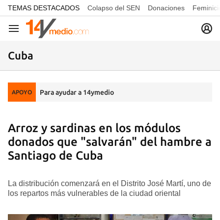
common.go-to-content
TEMAS DESTACADOS
Colapso del SEN
Donaciones
Feminici
Navegación
Cuba
Para ayudar a 14ymedio
APOYO
Arroz y sardinas en los módulos
donados que "salvarán" del hambre a
Santiago de Cuba
La distribución comenzará en el Distrito José Martí, uno de
los repartos más vulnerables de la ciudad oriental