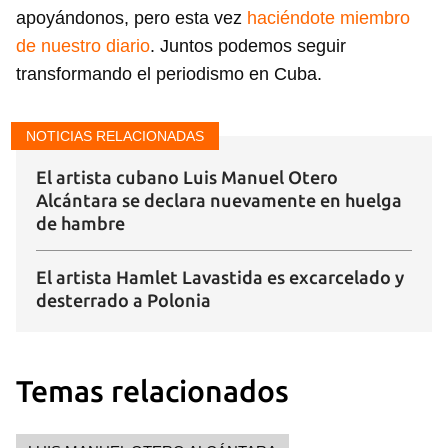
Para poder guardar como favorito, primero has de
apoyándonos, pero esta vez
haciéndote miembro
iniciar sesión con tu cuenta de 14ymedio.
de nuestro diario
. Juntos podemos seguir
INICIAR SESIÓN
CANCELAR
transformando el periodismo en Cuba.
NOTICIAS RELACIONADAS
El artista cubano Luis Manuel Otero
Alcántara se declara nuevamente en huelga
de hambre
El artista Hamlet Lavastida es excarcelado y
desterrado a Polonia
Temas relacionados