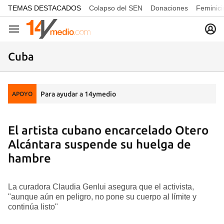
common.go-to-content
TEMAS DESTACADOS
Colapso del SEN
Donaciones
Feminici
Navegación
Cuba
Para ayudar a 14ymedio
APOYO
El artista cubano encarcelado Otero
Alcántara suspende su huelga de
hambre
La curadora Claudia Genlui asegura que el activista,
"aunque aún en peligro, no pone su cuerpo al límite y
continúa listo"