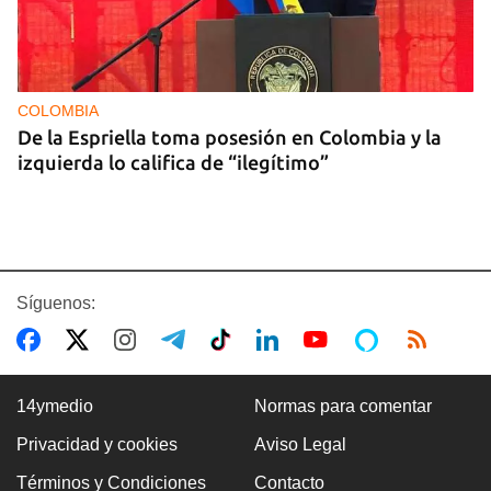
COLOMBIA
De la Espriella toma posesión en Colombia y la
izquierda lo califica de “ilegítimo”
Síguenos:
14ymedio
Normas para comentar
Privacidad y cookies
Aviso Legal
BOXEO
Términos y Condiciones
Contacto