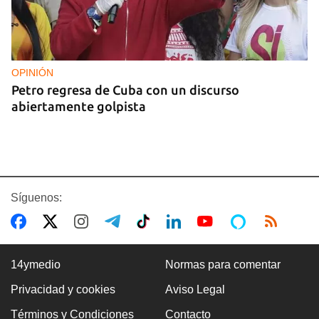
OPINIÓN
Petro regresa de Cuba con un discurso
abiertamente golpista
Síguenos:
14ymedio
Normas para comentar
Privacidad y cookies
Aviso Legal
14YMEDIO
Términos y Condiciones
Contacto