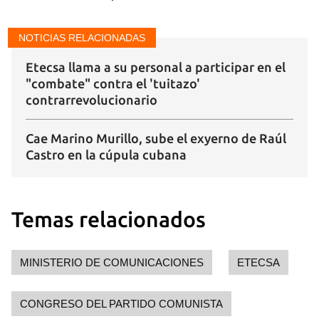
Para poder guardar como favorito, primero has de
iniciar sesión con tu cuenta de 14ymedio.
NOTICIAS RELACIONADAS
INICIAR SESIÓN
CANCELAR
Etecsa llama a su personal a participar en el
"combate" contra el 'tuitazo'
contrarrevolucionario
Cae Marino Murillo, sube el exyerno de Raúl
Castro en la cúpula cubana
Temas relacionados
MINISTERIO DE COMUNICACIONES
ETECSA
CONGRESO DEL PARTIDO COMUNISTA