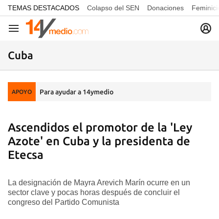
common.go-to-content
TEMAS DESTACADOS
Colapso del SEN
Donaciones
Feminici
Navegación
Cuba
Para ayudar a 14ymedio
APOYO
Ascendidos el promotor de la 'Ley
Azote' en Cuba y la presidenta de
Etecsa
La designación de Mayra Arevich Marín ocurre en un
sector clave y pocas horas después de concluir el
congreso del Partido Comunista