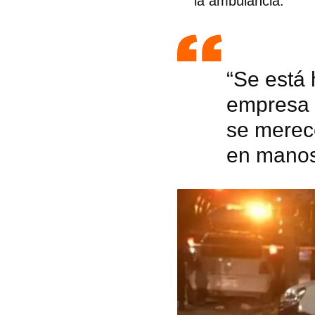
la ambulancia.
“Se está 
empresa 
se merece
en manos 