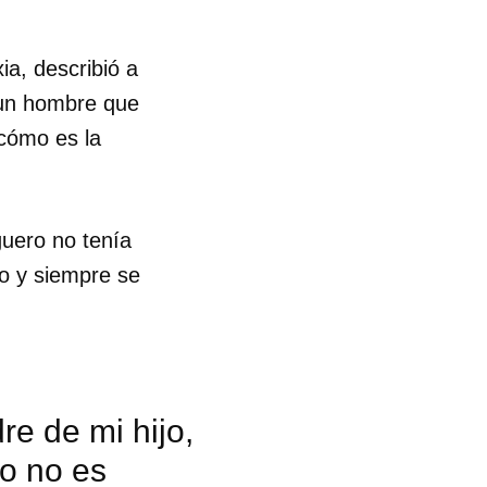
ia, describió a
 un hombre que
cómo es la
aguero no tenía
o y siempre se
re de mi hijo,
jo no es