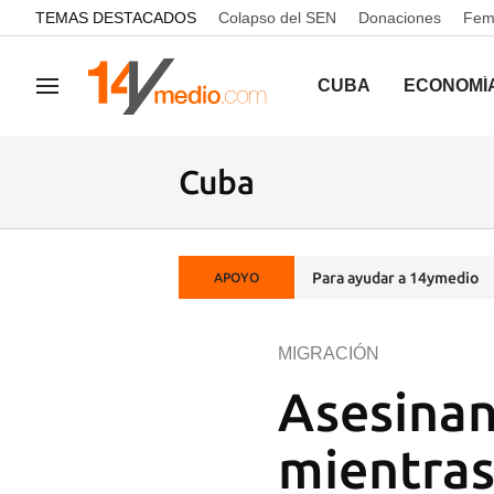
common.go-to-content
TEMAS DESTACADOS
Colapso del SEN
Donaciones
Femi
CUBA
ECONOMÍ
Navegación
Cuba
Para ayudar a 14ymedio
APOYO
MIGRACIÓN
Asesinan
mientras