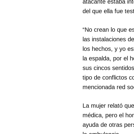
atacante estaba in
del que ella fue tes
“No crean lo que e
las instalaciones 
los hechos, y yo e
la espalda, por el
sus cincos sentidos
tipo de conflictos c
mencionada red soc
La mujer relató que
Guar
médica, pero el hom
ayuda de otras pers
Para
cuen