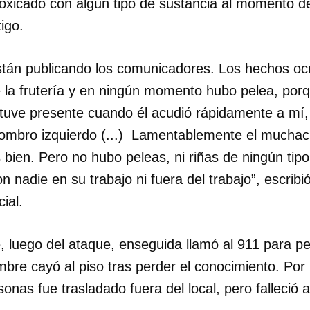
toxicado con algún tipo de sustancia al momento d
tigo.
stán publicando los comunicadores. Los hechos ocu
de la frutería y en ningún momento hubo pelea, po
stuve presente cuando él acudió rápidamente a mí,
 hombro izquierdo (...) Lamentablemente el mucha
 bien. Pero no hubo peleas, ni riñas de ningún tip
on nadie en su trabajo ni fuera del trabajo”, escrib
ial.
, luego del ataque, enseguida llamó al 911 para pe
dar como favorito
bre cayó al piso tras perder el conocimiento. Por 
onas fue trasladado fuera del local, pero falleció 
 poder guardar como favorito, primero has de iniciar sesión con
ta de 14ymedio.