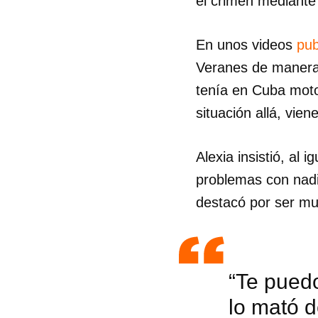
el crimen mediante
En unos videos
pub
Veranes de manera
tenía en Cuba moto
situación allá, vien
Alexia insistió, al 
problemas con nadi
destacó por ser mu
“Te puedo
lo mató d