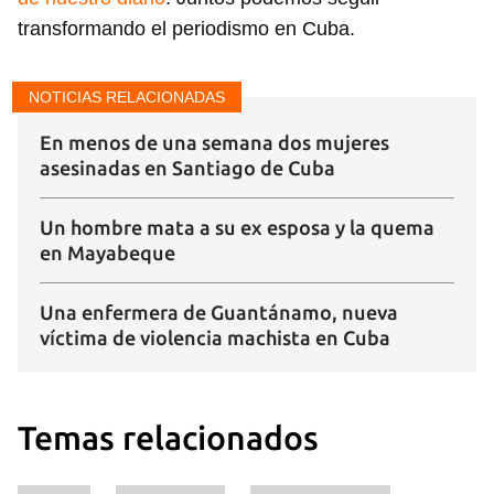
transformando el periodismo en Cuba.
NOTICIAS RELACIONADAS
En menos de una semana dos mujeres
asesinadas en Santiago de Cuba
Guardar como favorito
Un hombre mata a su ex esposa y la quema
en Mayabeque
Para poder guardar como favorito, primero has de
iniciar sesión con tu cuenta de 14ymedio.
Una enfermera de Guantánamo, nueva
INICIAR SESIÓN
CANCELAR
víctima de violencia machista en Cuba
Temas relacionados