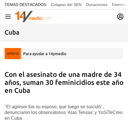
common.go-to-content
TEMAS DESTACADOS
Colapso del SEN
Donaciones
Feminici
Navegación
Cuba
Para ayudar a 14ymedio
APOYO
Con el asesinato de una madre de 34
años, suman 30 feminicidios este año
en Cuba
"El agresor fue su esposo, que luego se suicidó",
denunciaron los observatorios 'Alas Tensas' y YoSíTeCreo
en Cuba