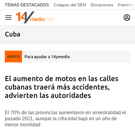
common.go-to-content
TEMAS DESTACADOS
Colapso del SEN
Donaciones
Feminici
Navegación
Cuba
Para ayudar a 14ymedio
APOYO
El aumento de motos en las calles
cubanas traerá más accidentes,
advierten las autoridades
El 70% de las provincias aumentaron en siniestralidad el
pasado 2021, aunque la cifra total bajó en un año de
menor movilidad