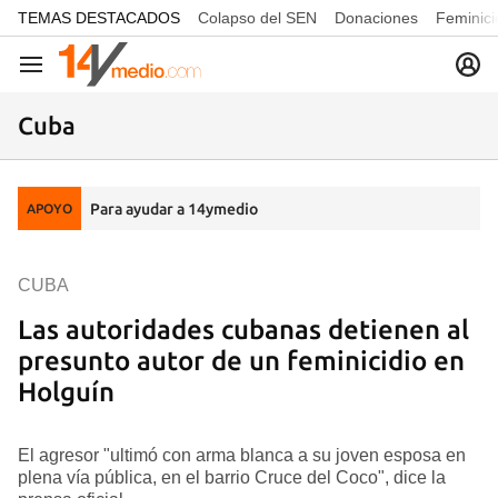
common.go-to-content
TEMAS DESTACADOS
Colapso del SEN
Donaciones
Feminici
Navegación
Cuba
Para ayudar a 14ymedio
APOYO
CUBA
Las autoridades cubanas detienen al
presunto autor de un feminicidio en
Holguín
El agresor "ultimó con arma blanca a su joven esposa en
plena vía pública, en el barrio Cruce del Coco", dice la