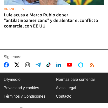
ARANCELES
Lula acusa a Marco Rubio de ser
"antilatinoamericano" y de alentar el conflicto
comercial con EE UU
Síguenos:
14ymedio
Normas para comentar
Privacidad y cookies
Aviso Legal
Premio Literario Lourdes Gil 2026 en Poesía
Términos y Condiciones
Contacto