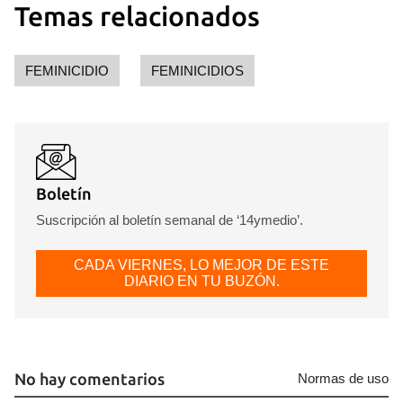
Temas relacionados
FEMINICIDIO
FEMINICIDIOS
Guardar como favorito
Para poder guardar como favorito, primero has de
Boletín
iniciar sesión con tu cuenta de 14ymedio.
Suscripción al boletín semanal de ‘14ymedio’.
INICIAR SESIÓN
CANCELAR
CADA VIERNES, LO MEJOR DE ESTE
DIARIO EN TU BUZÓN.
No hay comentarios
Normas de uso