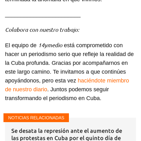
________________________
Colabora con nuestro trabajo:
14ymedio
El equipo de
está comprometido con
hacer un periodismo serio que refleje la realidad de
la Cuba profunda. Gracias por acompañarnos en
este largo camino. Te invitamos a que continúes
apoyándonos, pero esta vez
haciéndote miembro
de nuestro diario
. Juntos podemos seguir
transformando el periodismo en Cuba.
Guardar como favorito
NOTICIAS RELACIONADAS
Para poder guardar como favorito, primero has de
iniciar sesión con tu cuenta de 14ymedio.
Se desata la represión ante el aumento de
las protestas en Cuba por el quinto día de
INICIAR SESIÓN
CANCELAR