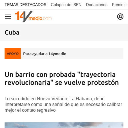
common.go-to-content
TEMAS DESTACADOS
Colapso del SEN
Donaciones
Feminici
Navegación
Cuba
Para ayudar a 14ymedio
APOYO
Un barrio con probada "trayectoria
revolucionaria" se vuelve protestón
Lo sucedido en Nuevo Vedado, La Habana, debe
interpretarse como una señal de que es necesario calibrar
mejor el conteo regresivo