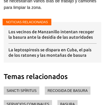
se necesitarían varios días de trabajo y camiones
para limpiar la zona.
NOTICIAS RELACIONADAS
Los vecinos de Manzanillo intentan recoger
Guardar como favorito
la basura ante la desidia de las autoridades
Para poder guardar como favorito, primero has de
La leptospirosis se dispara en Cuba, el país
iniciar sesión con tu cuenta de 14ymedio.
de los ratones y las montañas de basura
INICIAR SESIÓN
CANCELAR
Temas relacionados
SANCTI SPÍRITUS
RECOGIDA DE BASURA
SERVICIOS COMUNALES
BASURA