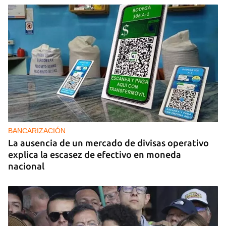
MASONES
Los masones convocan a una concentración
contra la injerencia del Gobierno en sus asuntos
internos
BANCARIZACIÓN
La ausencia de un mercado de divisas operativo
explica la escasez de efectivo en moneda
nacional