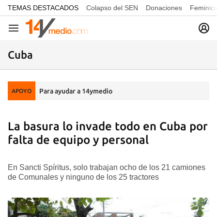
common.go-to-content
TEMAS DESTACADOS
Colapso del SEN
Donaciones
Feminici
Navegación
Cuba
Para ayudar a 14ymedio
APOYO
La basura lo invade todo en Cuba por
falta de equipo y personal
En Sancti Spíritus, solo trabajan ocho de los 21 camiones
de Comunales y ninguno de los 25 tractores