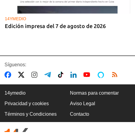
14YMEDIO
Edición impresa del 7 de agosto de 2026
Síguenos:
14ymedio
Normas para comentar
Privacidad y cookies
Aviso Legal
DEPORTACIONES EE UU
Términos y Condiciones
Contacto
El ICE envía a la fuerza a migrantes, entre ellos
cuatro cubanos, a la República Centroafricana