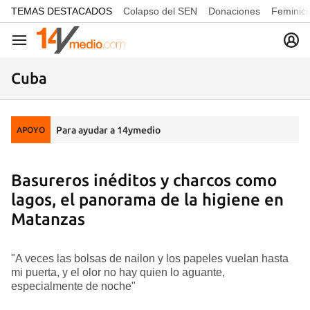
common.go-to-content
TEMAS DESTACADOS
Colapso del SEN
Donaciones
Feminici
Navegación
Cuba
Para ayudar a 14ymedio
APOYO
Basureros inéditos y charcos como
lagos, el panorama de la higiene en
Matanzas
"A veces las bolsas de nailon y los papeles vuelan hasta
mi puerta, y el olor no hay quien lo aguante,
especialmente de noche"