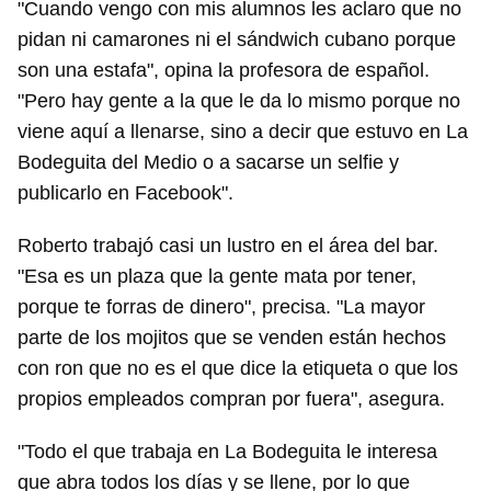
"Cuando vengo con mis alumnos les aclaro que no
pidan ni camarones ni el sándwich cubano porque
son una estafa", opina la profesora de español.
"Pero hay gente a la que le da lo mismo porque no
viene aquí a llenarse, sino a decir que estuvo en La
Bodeguita del Medio o a sacarse un selfie y
publicarlo en Facebook".
Roberto trabajó casi un lustro en el área del bar.
"Esa es un plaza que la gente mata por tener,
Guardar como favorito
porque te forras de dinero", precisa. "La mayor
Para poder guardar como favorito, primero has de
parte de los mojitos que se venden están hechos
iniciar sesión con tu cuenta de 14ymedio.
con ron que no es el que dice la etiqueta o que los
propios empleados compran por fuera", asegura.
INICIAR SESIÓN
CANCELAR
"Todo el que trabaja en La Bodeguita le interesa
que abra todos los días y se llene, por lo que