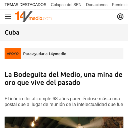
common.go-to-content
TEMAS DESTACADOS
Colapso del SEN
Donaciones
Feminici
Navegación
Cuba
Para ayudar a 14ymedio
APOYO
La Bodeguita del Medio, una mina de
oro que vive del pasado
El icónico local cumple 68 años pareciéndose más a una
postal que al lugar de reunión de la intelectualidad que fue