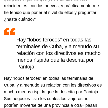
reincidentes, con los nuevos, y prácticamente me
he tenido que poner al nivel de ellos y preguntar:
¿hasta cuándo?”.
Hay “lobos feroces” en todas las
terminales de Cuba, y a menudo su
relación con los directivos es mucho
menos ríspida que la descrita por
Pantoja
Hay “lobos feroces” en todas las terminales de
Guardar como favorito
Cuba, y a menudo su relación con los directivos es
Para poder guardar como favorito, primero has de
mucho menos ríspida que la descrita por Pantoja.
iniciar sesión con tu cuenta de 14ymedio.
Sus negocios –sin los cuales los viajeros no
podrían moverse de una provincia a otra– pasan
INICIAR SESIÓN
CANCELAR