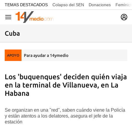
common.go-to-content
TEMAS DESTACADOS
Colapso del SEN
Donaciones
Feminici
Navegación
Cuba
Para ayudar a 14ymedio
APOYO
Los 'buquenques' deciden quién viaja
en la terminal de Villanueva, en La
Habana
Se organizan en una "red", saben cuándo viene la Policía
y están atentos a los delatores, asegura el jefe de la
estación