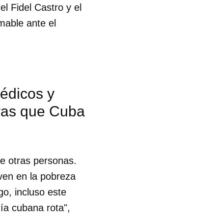
l Fidel Castro y el
mable ante el
édicos y
tras que Cuba
de otras personas.
ven en la pobreza
go, incluso este
ía cubana rota",