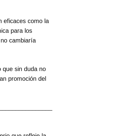
n eficaces como la
ica para los
e no cambiaría
o que sin duda no
man promoción del
________________
io que refleje la