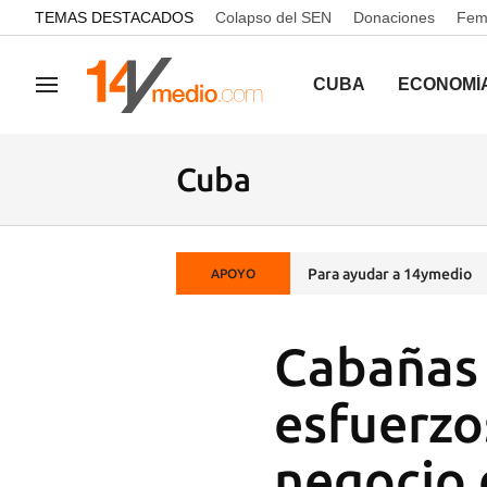
common.go-to-content
TEMAS DESTACADOS
Colapso del SEN
Donaciones
Femi
CUBA
ECONOMÍ
Navegación
Cuba
Para ayudar a 14ymedio
APOYO
Cabañas 
esfuerzo
negocio 