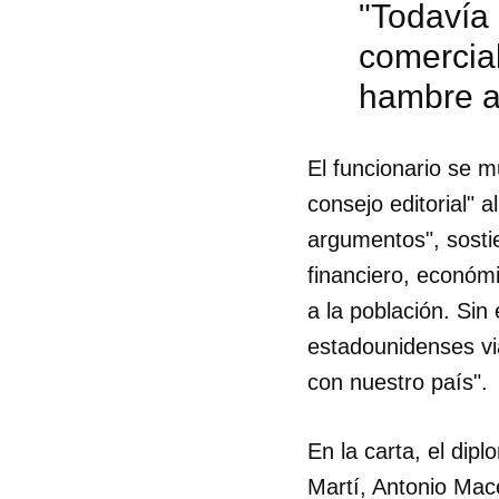
"Todavía
comercial
hambre a
El funcionario se m
consejo editorial" a
argumentos", sost
financiero, económ
a la población. Sin
estadounidenses vi
con nuestro país".
Guar
En la carta, el di
Para
Martí, Antonio Mace
cuen