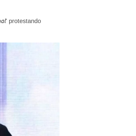
nal
' protestando