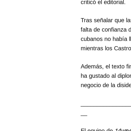
criticó el editorial.
Tras señalar que l
falta de confianza 
cubanos no había ll
mientras los Castro
Además, el texto f
ha gustado al diplo
negocio de la disid
_______________
__
14yme
El equipo de