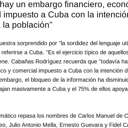
 hay un embargo financiero, econ
 impuesto a Cuba con la intenció
 la población"
uestra sorprendido por "la sordidez del lenguaje uti
l referirse a Cuba. "Es el ejercicio típico de aquel
iene. Cabañas Rodríguez recuerda que "todavía h
ico y comercial impuesto a Cuba con la intención
 embargo, el bloqueo de la información ha disminui
ajan masivamente a Cuba y el 75% de ellos apoya 
dar como favorito
plomático repasa los nombres de Carlos Manuel de
 poder guardar como favorito, primero has de iniciar sesión con
o, Julio Antonio Mella, Ernesto Guevara y Fidel C
ta de 14ymedio.