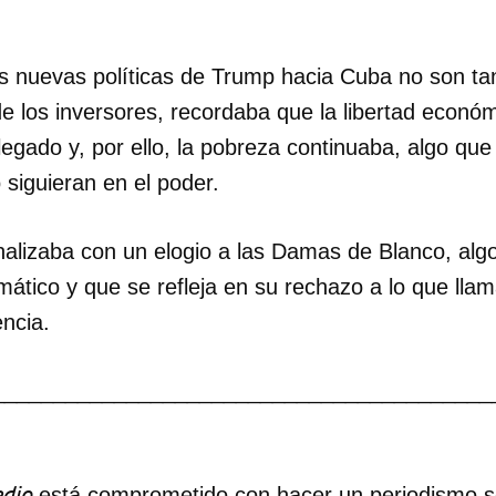
as nuevas políticas de Trump hacia Cuba no son ta
de los inversores, recordaba que la libertad económ
egado y, por ello, la pobreza continuaba, algo qu
 siguieran en el poder.
inalizaba con un elogio a las Damas de Blanco, alg
mático y que se refleja en su rechazo a lo que lla
encia.
_________________________________________
dio
está comprometido con hacer un periodismo ser