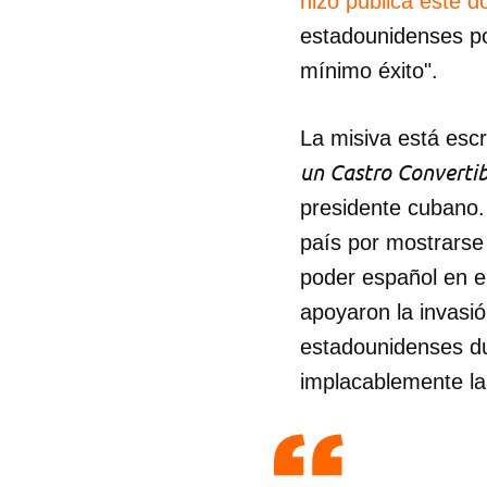
hizo pública este 
estadounidenses po
mínimo éxito".
La misiva está esc
un Castro Convertib
presidente cubano. 
país por mostrarse 
poder español en el
apoyaron la invasi
estadounidenses du
implacablemente l