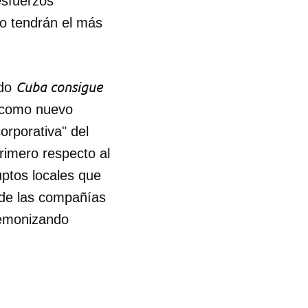
esfuerzos
no tendrán el más
Cuba consigue
ado
l como nuevo
orporativa" del
rimero respecto al
uptos locales que
 de las compañías
demonizando