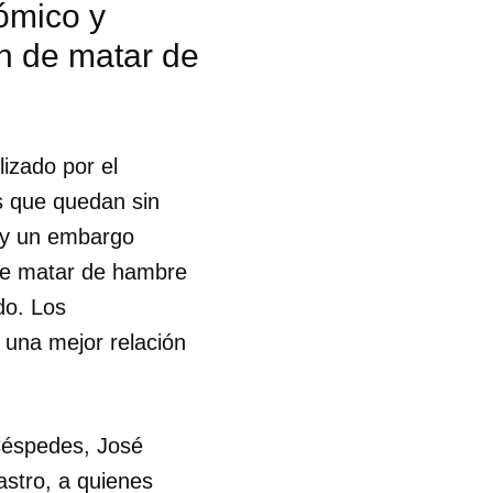
ómico y
n de matar de
lizado por el
los que quedan sin
ay un embargo
 de matar de hambre
do. Los
una mejor relación
 Céspedes, José
 tu
astro, a quienes