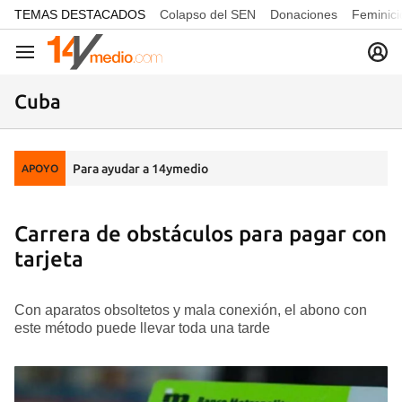
common.go-to-content
TEMAS DESTACADOS
Colapso del SEN
Donaciones
Feminici
Navegación
Cuba
Para ayudar a 14ymedio
APOYO
Carrera de obstáculos para pagar con
tarjeta
Con aparatos obsoltetos y mala conexión, el abono con
este método puede llevar toda una tarde