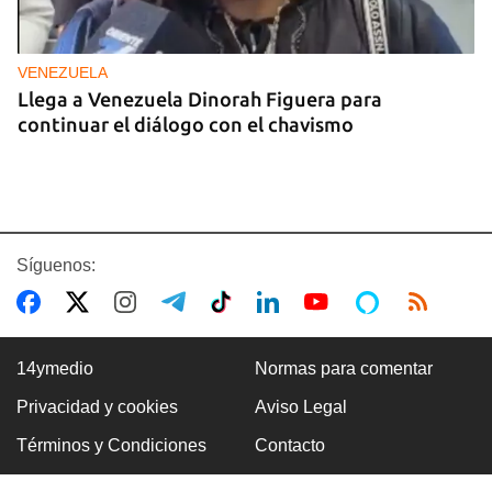
VENEZUELA
Llega a Venezuela Dinorah Figuera para
continuar el diálogo con el chavismo
Síguenos:
14ymedio
Normas para comentar
Privacidad y cookies
Aviso Legal
VILLA CLARA
Términos y Condiciones
Contacto
Dos fallecidos en el derrumbe de un edificio en