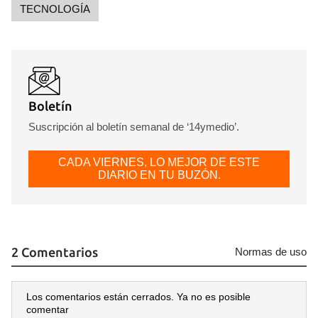
TECNOLOGÍA
Boletín
Suscripción al boletín semanal de ‘14ymedio’.
CADA VIERNES, LO MEJOR DE ESTE
DIARIO EN TU BUZÓN.
2 Comentarios
Normas de uso
Guardar como favorito
Los comentarios están cerrados. Ya no es posible
Para poder guardar como favorito, primero has de
comentar