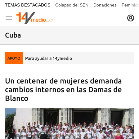
common.go-to-content
TEMAS DESTACADOS
Colapso del SEN
Donaciones
Feminici
Navegación
Cuba
Para ayudar a 14ymedio
APOYO
Un centenar de mujeres demanda
cambios internos en las Damas de
Blanco