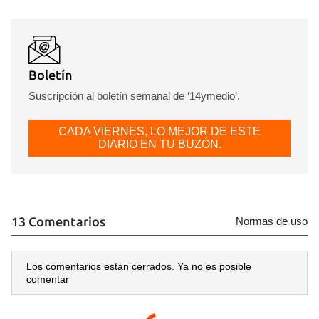
Boletín
Guardar como favorito
Suscripción al boletín semanal de ‘14ymedio’.
Para poder guardar como favorito, primero has de
iniciar sesión con tu cuenta de 14ymedio.
CADA VIERNES, LO MEJOR DE ESTE
DIARIO EN TU BUZÓN.
INICIAR SESIÓN
CANCELAR
13 Comentarios
Normas de uso
Los comentarios están cerrados. Ya no es posible
comentar