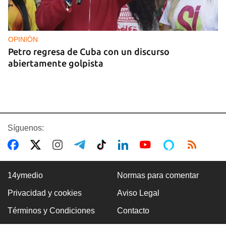
OPINIÓN
Petro regresa de Cuba con un discurso
abiertamente golpista
Síguenos:
14ymedio
Normas para comentar
Privacidad y cookies
Aviso Legal
14YMEDIO
Términos y Condiciones
Contacto
Edición impresa del 7 de agosto de 2026