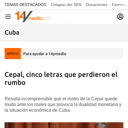
common.go-to-content
TEMAS DESTACADOS
Colapso del SEN
Donaciones
Feminici
Navegación
Cuba
Para ayudar a 14ymedio
APOYO
Cepal, cinco letras que perdieron el
rumbo
Resulta incomprensible que el rostro de la Cepal quede
mudo ante los males que provoca la dualidad monetaria y
la situación económica de Cuba