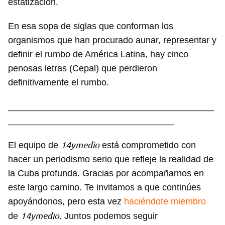
estatización.
iniciar sesión con tu cuenta de 14ymedio.
En esa sopa de siglas que conforman los
INICIAR SESIÓN
CANCELAR
organismos que han procurado aunar, representar y
definir el rumbo de América Latina, hay cinco
penosas letras (Cepal) que perdieron
definitivamente el rumbo.
_________________________________________
_________________________________
14ymedio
El equipo de
está comprometido con
hacer un periodismo serio que refleje la realidad de
la Cuba profunda. Gracias por acompañarnos en
este largo camino. Te invitamos a que continúes
apoyándonos, pero esta vez
haciéndote miembro
14ymedio
de
. Juntos podemos seguir