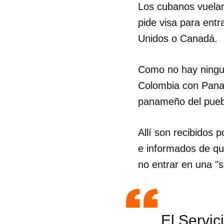
Los cubanos vuelan
pide visa para entr
Unidos o Canadá.
Como no hay ningun
Colombia con Panam
panameño del puebl
Allí son recibidos 
e informados de qu
no entrar en una "si
El Servic