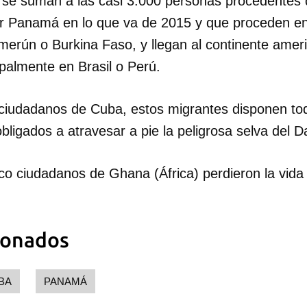
se suman a las casi 3.000 personas procedentes d
r Panamá en lo que va de 2015 y que proceden e
INICIAR SESIÓN
CANCELA
amerún o Burkina Faso, y llegan al continente amer
ipalmente en Brasil o Perú.
s ciudadanos de Cuba, estos migrantes disponen t
bligados a atravesar a pie la peligrosa selva del D
o ciudadanos de Ghana (África) perdieron la vida 
ionados
BA
PANAMÁ