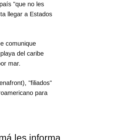
país "que no les
sta llegar a Estados
que comunique
laya del caribe
por mar.
nafront), "filiados"
roamericano para
má les informa