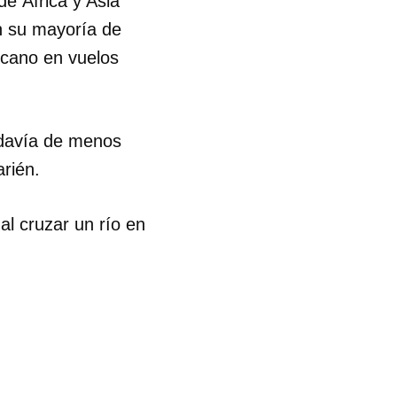
e África y Asia
n su mayoría de
R
icano en vuelos
odavía de menos
arién.
al cruzar un río en