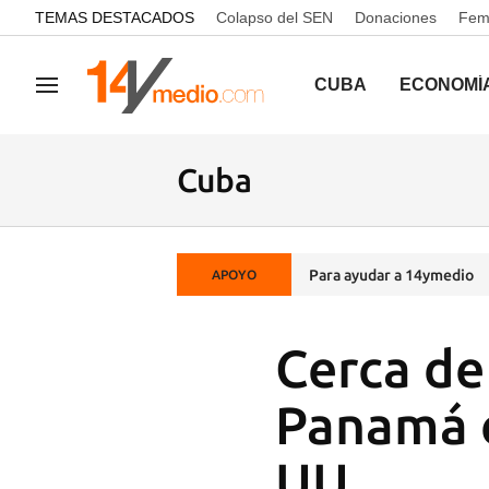
common.go-to-content
TEMAS DESTACADOS
Colapso del SEN
Donaciones
Femi
CUBA
ECONOMÍ
Navegación
Cuba
Para ayudar a 14ymedio
APOYO
Cerca de
Panamá e
UU