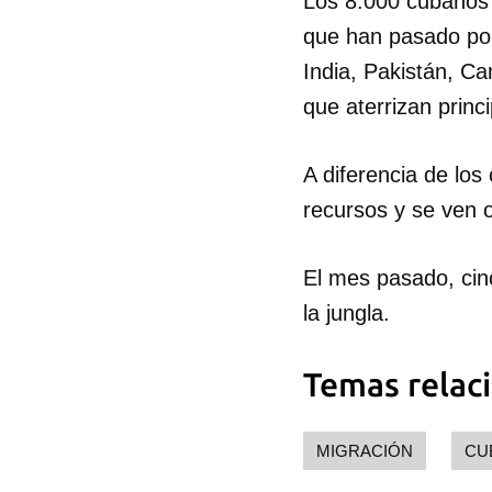
Los 8.000 cubanos 
que han pasado po
India, Pakistán, C
que aterrizan princ
A diferencia de lo
recursos y se ven o
El mes pasado, cinc
la jungla.
Temas relac
MIGRACIÓN
CU