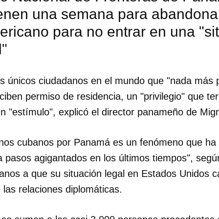
ienen una semana para abandonar
ricano para no entrar en una "si
d"
s únicos ciudadanos en el mundo que "nada más pis
iben permiso de residencia, un "privilegio" que te
n "estímulo", explicó el director panameño de Migr
anos cubanos por Panamá es un fenómeno que ha 
 pasos agigantados en los últimos tiempos", según 
banos a que su situación legal en Estados Unidos c
dar como favorito
 las relaciones diplomáticas.
 poder guardar como favorito, primero has de iniciar sesión con
ta de 14ymedio.