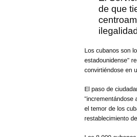
de que t
centroame
ilegalida
Los cubanos son lo
estadounidense" rec
convirtiéndose en u
El paso de ciudad
"incrementándose a
el temor de los cu
Guar
restablecimiento de
Para
cuen