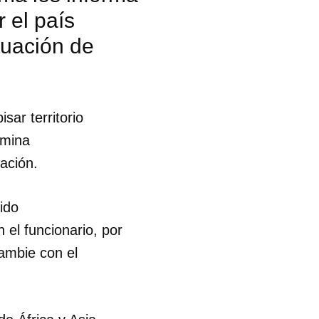
 el país
tuación de
ar territorio
rmina
ación.
ido
el funcionario, por
ambie con el
 tu