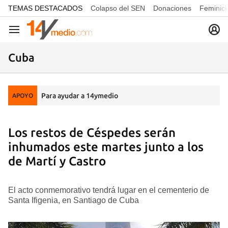
common.go-to-content
TEMAS DESTACADOS
Colapso del SEN
Donaciones
Feminici
Navegación
Cuba
Para ayudar a 14ymedio
APOYO
Los restos de Céspedes serán
inhumados este martes junto a los
de Martí y Castro
El acto conmemorativo tendrá lugar en el cementerio de
Santa Ifigenia, en Santiago de Cuba