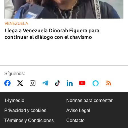
VENEZUELA
Llega a Venezuela Dinorah Figuera para
continuar el diálogo con el chavismo
Síguenos:
14ymedio
Normas para comentar
Privacidad y cookies
Aviso Legal
INTELIGENCIA
Términos y Condiciones
Contacto
La CIA actúa en Cuba para crear fisuras en la