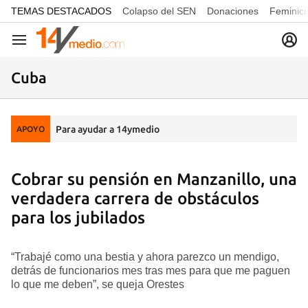
common.go-to-content
TEMAS DESTACADOS
Colapso del SEN
Donaciones
Feminici
Navegación
Cuba
Para ayudar a 14ymedio
APOYO
Cobrar su pensión en Manzanillo, una
verdadera carrera de obstáculos
para los jubilados
“Trabajé como una bestia y ahora parezco un mendigo,
detrás de funcionarios mes tras mes para que me paguen
lo que me deben”, se queja Orestes