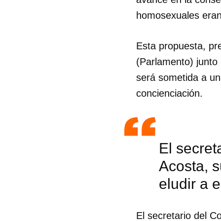
homosexuales eran 
Esta propuesta, pr
(Parlamento) junto
será sometida a una
concienciación.
El secre
Acosta, s
eludir a 
Guar
Para
El secretario del 
cuen