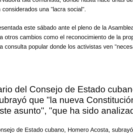
considerados una "lacra social".
esentada este sábado ante el pleno de la Asamble
 a otros cambios como el reconocimiento de la pro
 consulta popular donde los activistas ven "necesa
tario del Consejo de Estado cuba
ubrayó que "la nueva Constitució
este asunto", "que ha sido analiza
dar como favorito
 poder guardar como favorito, primero has de iniciar sesión con
Consejo de Estado cubano, Homero Acosta, subrayó
ta de 14ymedio.