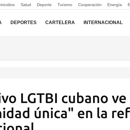
nicidios
Salud
Deporte
Turismo
Cooperación
Energía
A
DEPORTES
CARTELERA
INTERNACIONAL
tivo LGTBI cubano ve
idad única" en la r
cional