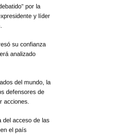
debatido" por la
R
xpresidente y líder
.
presó su confianza
erá analizado
ados del mundo, la
los defensores de
r acciones.
 del acceso de las
en el país