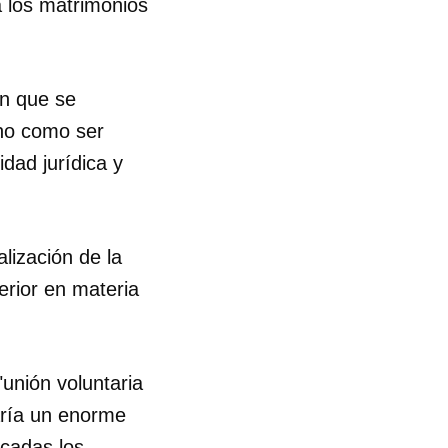
a los matrimonios
en que se
ano como ser
dad jurídica y
lización de la
erior en materia
unión voluntaria
aría un enorme
cadas los