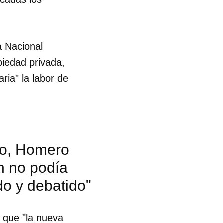
a Nacional
piedad privada,
ria" la labor de
no, Homero
n no podía
do y debatido"
 tu
 que "la nueva