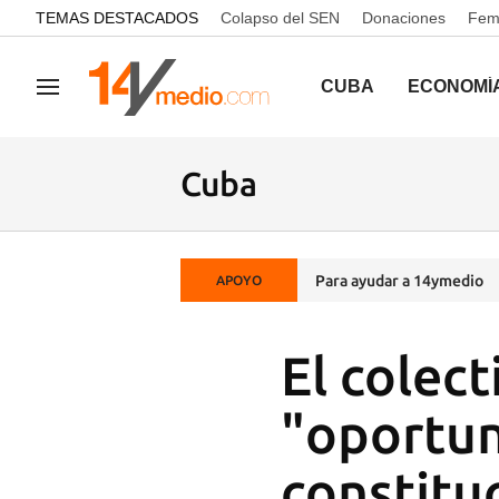
common.go-to-content
TEMAS DESTACADOS
Colapso del SEN
Donaciones
Femi
CUBA
ECONOMÍ
Navegación
Cuba
Para ayudar a 14ymedio
APOYO
El colec
"oportun
constitu