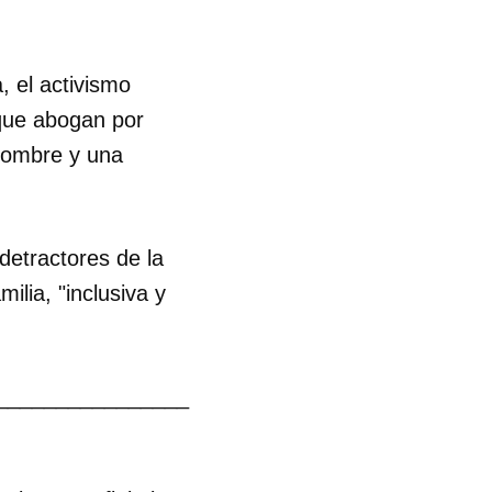
, el activismo
 que abogan por
 hombre y una
detractores de la
ilia, "inclusiva y
________________