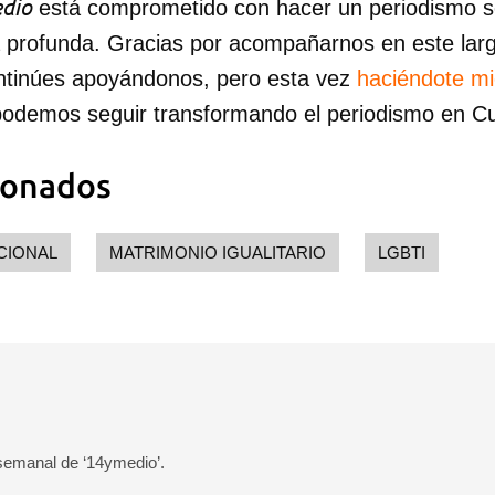
dio
está comprometido con hacer un periodismo ser
a profunda. Gracias por acompañarnos en este lar
ntinúes apoyándonos, pero esta vez
haciéndote m
podemos seguir transformando el periodismo en C
ionados
CIONAL
MATRIMONIO IGUALITARIO
LGBTI
 semanal de ‘14ymedio’.