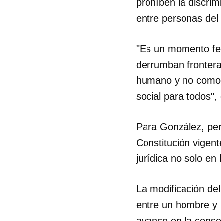
prohíben la discrim
entre personas del
"Es un momento fel
derrumban frontera
humano y no como e
social para todos",
Para González, per
Constitución vigen
jurídica no solo en 
La modificación de
entre un hombre y 
avance en la conse