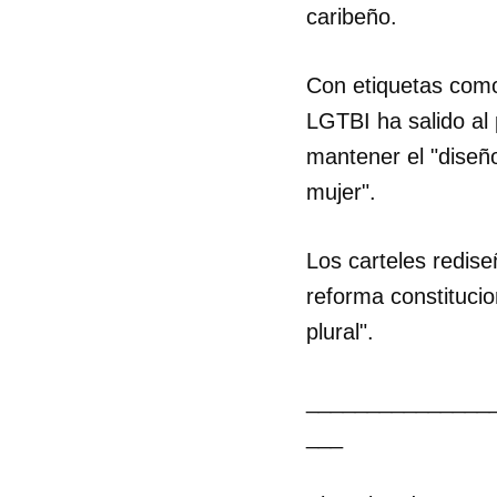
caribeño.
Con etiquetas como 
LGTBI ha salido al
mantener el "diseño
mujer".
Los carteles redise
reforma constitucio
plural".
_______________
___