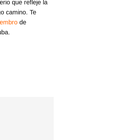
io que refleje la
go camino. Te
iembro
de
uba.