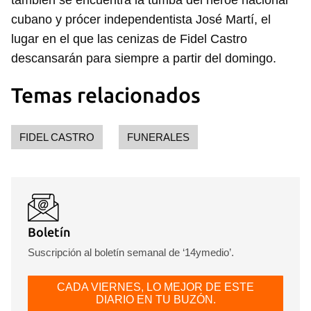
también se encuentra la tumba del héroe nacional
cubano y prócer independentista José Martí, el
lugar en el que las cenizas de Fidel Castro
descansarán para siempre a partir del domingo.
Temas relacionados
FIDEL CASTRO
FUNERALES
Guardar como favorito
Para poder guardar como favorito, primero has de
iniciar sesión con tu cuenta de 14ymedio.
Boletín
INICIAR SESIÓN
CANCELAR
Suscripción al boletín semanal de ‘14ymedio’.
CADA VIERNES, LO MEJOR DE ESTE
DIARIO EN TU BUZÓN.