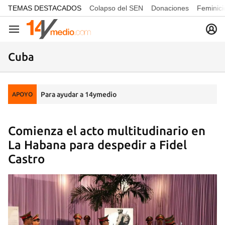
common.go-to-content
TEMAS DESTACADOS
Colapso del SEN
Donaciones
Feminici
Navegación
Cuba
Para ayudar a 14ymedio
APOYO
Comienza el acto multitudinario en
La Habana para despedir a Fidel
Castro