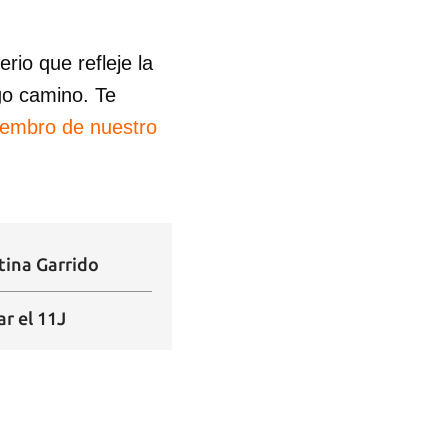
io que refleje la
go camino. Te
iembro de nuestro
tina Garrido
ar el 11J