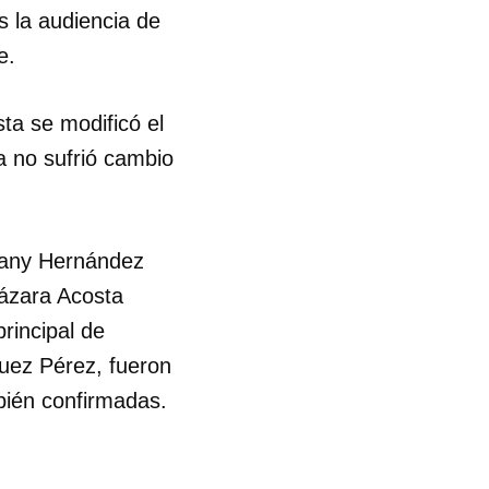
as la audiencia de
e.
ta se modificó el
a no sufrió cambio
many Hernández
Lázara Acosta
rincipal de
uez Pérez, fueron
bién confirmadas.