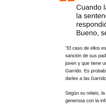
Cuando l
la senten
respondió
Bueno, s
"El caso de ellos e
sanción de sus pad
joven y que tiene u
Garrido. Es probabl
darles a las Garrid
Guar
Según su relato, la 
Para
generosa con la inf
cuen