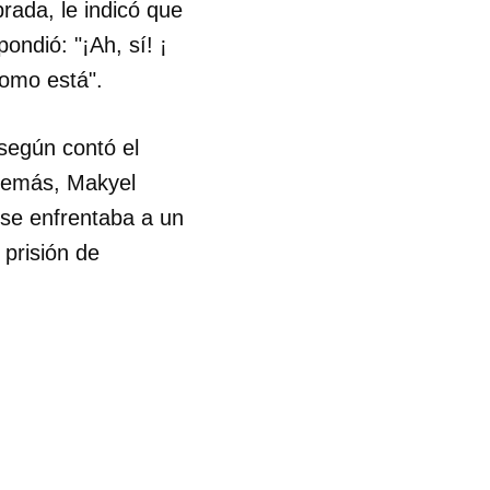
rada, le indicó que
ondió: "¡Ah, sí! ¡
R
como está".
según contó el
Además, Makyel
 se enfrentaba a un
 prisión de