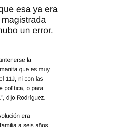
que esa ya era
a magistrada
 hubo un error.
antenerse la
rmanita que es muy
l 11J, ni con las
 política, o para
", dijo Rodríguez.
volución era
 tu
familia a seis años