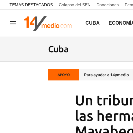
common.go-to-content
TEMAS DESTACADOS
Colapso del SEN
Donaciones
Femi
CUBA
ECONOMÍ
Navegación
Cuba
Para ayudar a 14ymedio
APOYO
Un tribu
las herm
Mayabe