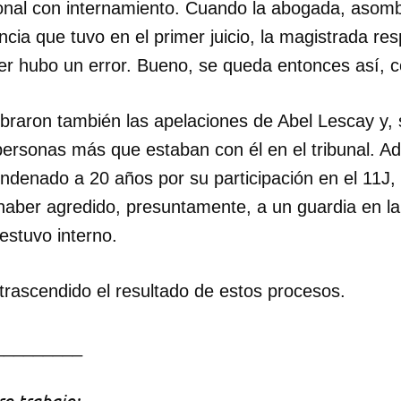
ional con internamiento. Cuando la abogada, asomb
cia que tuvo en el primer juicio, la magistrada resp
INICIAR SESIÓN
CANCELA
cer hubo un error. Bueno, se queda entonces así, 
ebraron también las apelaciones de Abel Lescay y, 
personas más que estaban con él en el tribunal. 
ondenado a 20 años por su participación en el 11J,
haber agredido, presuntamente, a un guardia en la
estuvo interno.
trascendido el resultado de estos procesos.
_________