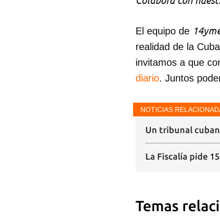
Colabora con nuestr
14yme
El equipo de
realidad de la Cub
invitamos a que co
diario
. Juntos pode
NOTICIAS RELACIONAD
Un tribunal cubano
La Fiscalía pide 1
Temas relac