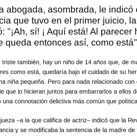
a abogada, asombrada, le indicó 
cia que tuvo en el primer juicio, l
: "¡Ah, sí! ¡ Aquí está! Al parecer
e queda entonces así, como está"
s triste también, hay un niño de 14 años que, de m
res como está, quedaría bajo el cuidado de su he
na niña pequeña. Pero para nada relacionado con e
e que lo hicieran juntos para embarrarlos a ellos de
o una connotación delictiva más común que política
dar como favorito
jueza –a la que califica de actriz– indicó que la Re
 poder guardar como favorito, primero has de iniciar sesión con
ancia y se modificaba la sentencia de la madre de 
ta de 14ymedio.