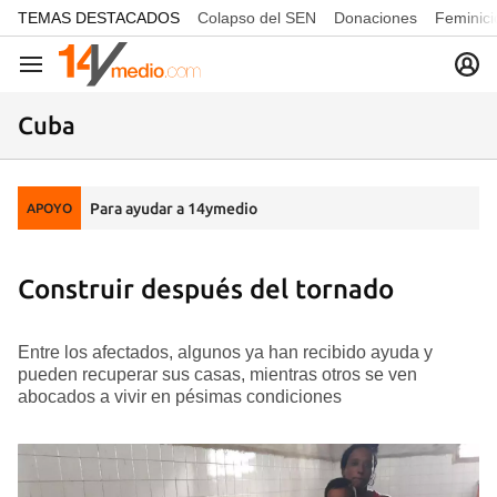
common.go-to-content
TEMAS DESTACADOS
Colapso del SEN
Donaciones
Feminici
Navegación
Cuba
Para ayudar a 14ymedio
APOYO
Construir después del tornado
Entre los afectados, algunos ya han recibido ayuda y
pueden recuperar sus casas, mientras otros se ven
abocados a vivir en pésimas condiciones