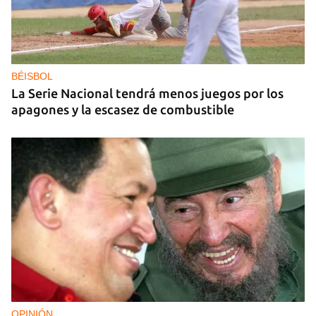
GAS
Los puntos de ProGas vuelven a cerrar en La
Habana tras agotarse las balitas de gas en
dólares
BÉISBOL
La Serie Nacional tendrá menos juegos por los
apagones y la escasez de combustible
OPINIÓN