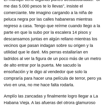
me das 5.000 pesos te lo llevas”, insiste el
comerciante. Me imagino cargando a la niña de
peluca negra por las calles habaneras mientras
regreso a casa. Tengo que reírme cuando llego a la
parte en que la subo por la escalera 14 pisos y
descansamos juntas en algún rellano mientras los
vecinos que pasan indagan sobre su origen y la
utilidad que le daré. Mis perras estallarían en
ladridos al ver la figura de un poco más de un metro
de alto entrar por la puerta. Me sacudo la
Guardar como favorito
ensoñación y le digo al vendedor que solo la
Para poder guardar como favorito, primero has de
compraría para hacer una película de terror, pero ya
iniciar sesión con tu cuenta de 14ymedio.
vivo en una, no me hace falta rodarla.
INICIAR SESIÓN
CANCELAR
Amplío las zancadas y finalmente logro llegar a La
Habana Vieja. A las afueras del otrora glamuroso