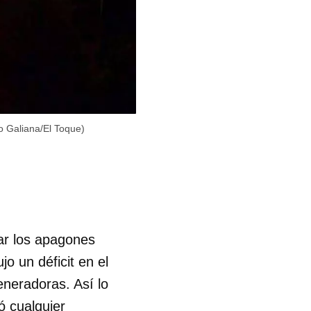
o Galiana/El Toque)
car los apagones
jo un déficit en el
eneradoras. Así lo
ó cualquier