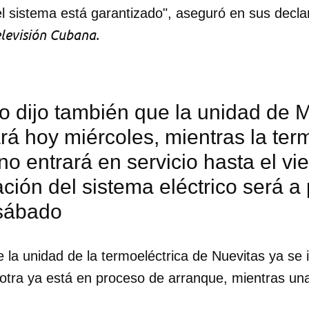
l sistema está garantizado", aseguró en sus decla
levisión Cubana.
ro dijo también que la unidad de M
rá hoy miércoles, mientras la ter
no entrará en servicio hasta el vie
ción del sistema eléctrico será a p
sábado
la unidad de la termoeléctrica de Nuevitas ya se 
dar como favorito
 otra ya está en proceso de arranque, mientras una
 poder guardar como favorito, primero has de iniciar sesión con
.
ta de 14ymedio.