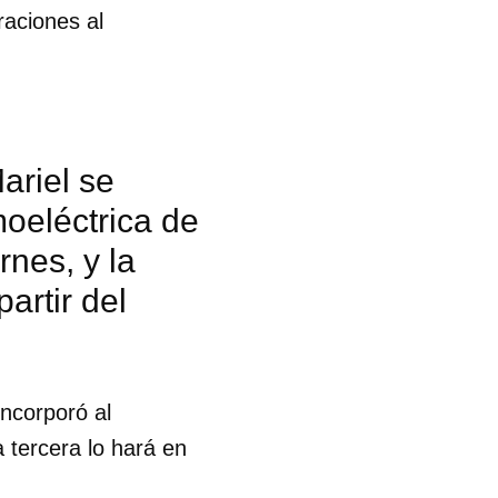
raciones al
ariel se
moeléctrica de
rnes, y la
artir del
incorporó al
 tercera lo hará en
 tu