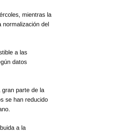
ércoles, mientras la
R
a normalización del
tible a las
egún datos
gran parte de la
os se han reducido
ano.
buida a la