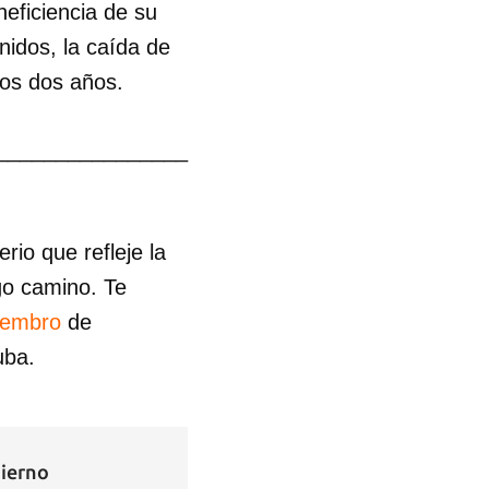
neficiencia de su
idos, la caída de
mos dos años.
________________
io que refleje la
go camino. Te
iembro
de
uba.
bierno