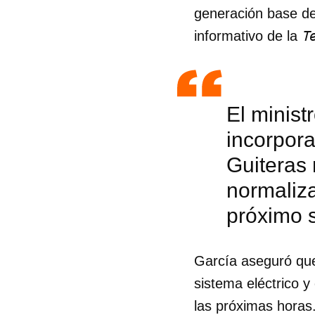
generación base de
Te
informativo de la
El minist
incorpora
Guiteras 
normaliza
próximo 
García aseguró que 
Guar
sistema eléctrico y
Para
las próximas horas
cuen