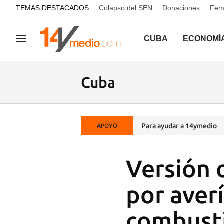
common.go-to-content
TEMAS DESTACADOS
Colapso del SEN
Donaciones
Femi
CUBA
ECONOMÍ
Navegación
Cuba
Para ayudar a 14ymedio
APOYO
Versión 
por averí
combust