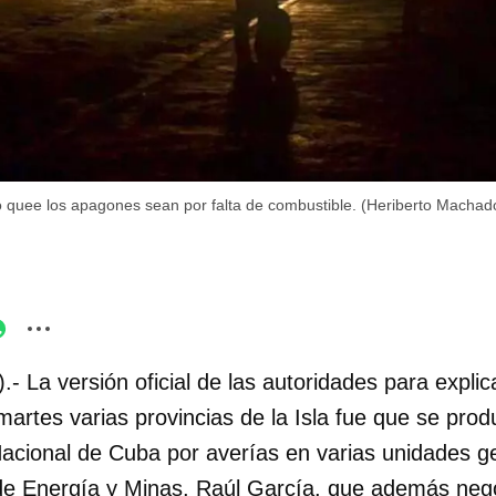
quee los apagones sean por falta de combustible. (Heriberto Machad
.- La versión oficial de las autoridades para expli
martes varias provincias de la Isla fue que se produ
Nacional de Cuba por averías en varias unidades g
o de Energía y Minas, Raúl García, que además neg