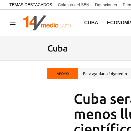
common.go-to-content
TEMAS DESTACADOS
Colapso del SEN
Donaciones
Femi
CUBA
ECONOMÍ
Navegación
Cuba
Para ayudar a 14ymedio
APOYO
Cuba ser
menos ll
científic