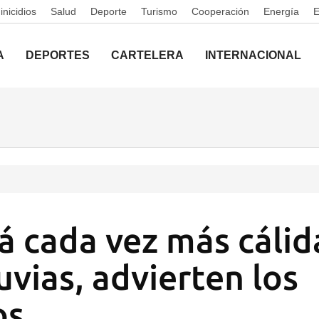
nicidios
Salud
Deporte
Turismo
Cooperación
Energía
A
DEPORTES
CARTELERA
INTERNACIONAL
á cada vez más cálid
uvias, advierten los
os