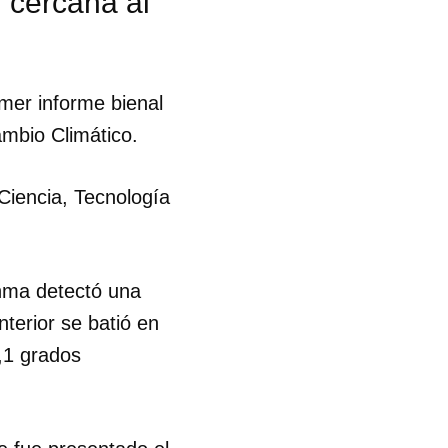
n cercana al
imer informe bienal
mbio Climático.
Ciencia, Tecnología
anma detectó una
terior se batió en
,1 grados
 tu