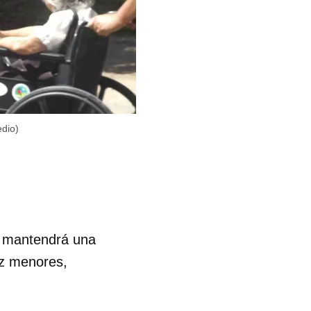
edio)
la mantendrá una
ez menores,