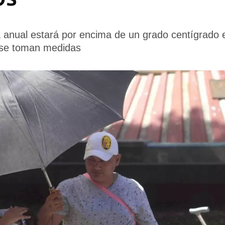
 anual estará por encima de un grado centígrado 
 se toman medidas