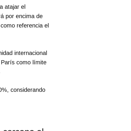
 atajar el
rá por encima de
como referencia el
idad internacional
 París como límite
s
 10%, considerando