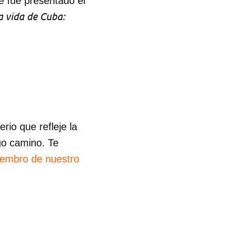
ue fue presentado el
a vida de Cuba:
R
io que refleje la
go camino. Te
iembro de nuestro