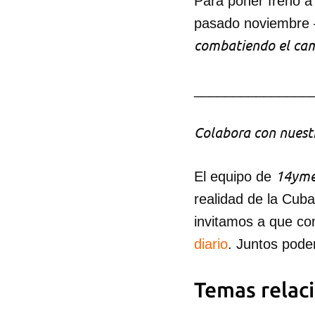
Para poner freno a 
pasado noviembre 
combatiendo el cam
_______________
Colabora con nuestr
14yme
El equipo de
realidad de la Cub
invitamos a que co
diario
. Juntos pode
Temas relac