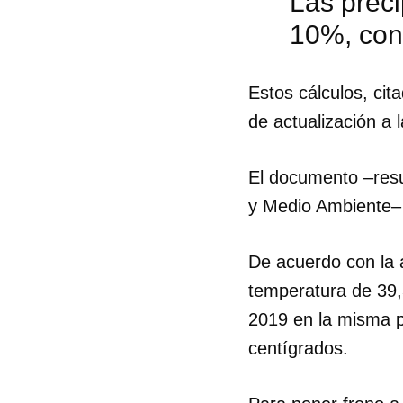
Las preci
10%, con
Estos cálculos, cit
de actualización a
El documento –resul
y Medio Ambiente– 
De acuerdo con la 
temperatura de 39,3
2019 en la misma p
Guar
centígrados.
Para
cuen