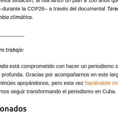
esta situación, la Isla lanzó un plan a 100 años q
Tare
–durante la COP26– a través del documental
INICIAR SESIÓN
CANCELA
bio climático.
_________
o trabajo:
dio
está comprometido con hacer un periodismo ser
a profunda. Gracias por acompañarnos en este lar
ntinúes apoyándonos, pero esta vez
haciéndote m
mos seguir transformando el periodismo en Cuba.
ionados