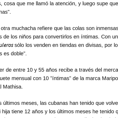
 cosa que me llamó la atención, y luego supe que
mas".
otra muchacha refiere que las colas son inmensas
 de los niños para convertirlos en íntimas. Con u
uleros
sólo los venden en tiendas en divisas, por lo 
s es doble".
r de entre 10 y 55 años recibe a través del merca
uete mensual con 10 "íntimas" de la marca Maripo
l Mathisa.
dar como favorito
s últimos meses, las cubanas han tenido que volve
 poder guardar como favorito, primero has de iniciar sesión con
i hija tiene 12 años y los últimos meses he tenido 
ta de 14ymedio.