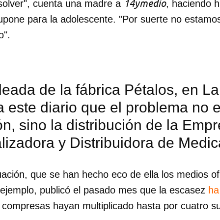
14ymedio
esolver", cuenta una madre a
, haciendo h
pone para la adolescente. "Por suerte no estamos 
INICIAR SESIÓN
CANCELA
o".
eada de la fábrica Pétalos, en L
 este diario que el problema no e
n, sino la distribución de la Emp
lizadora y Distribuidora de Medi
tuación, que se han hecho eco de ella los medios ofi
 ejemplo, publicó el pasado mes que la escasez
ha
 compresas hayan multiplicado hasta por cuatro su