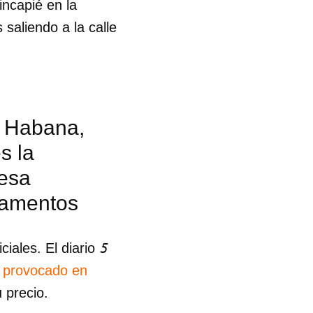
incapié en la
saliendo a la calle
R
a Habana,
s la
resa
camentos
5
ciales. El diario
 provocado en
 precio.