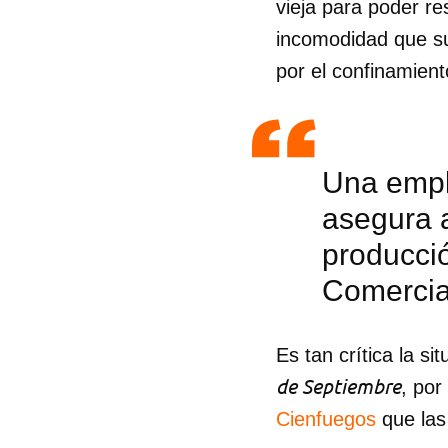
vieja para poder r
incomodidad que su
por el confinamient
Una empl
asegura a
producció
Comercia
Es tan crítica la si
de Septiembre
, por
Cienfuegos
que las