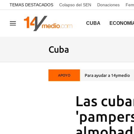
common.go-to-content
TEMAS DESTACADOS
Colapso del SEN
Donaciones
Femi
CUBA
ECONOMÍ
Navegación
Cuba
Para ayudar a 14ymedio
APOYO
Las cuba
'pampers'
almohadi