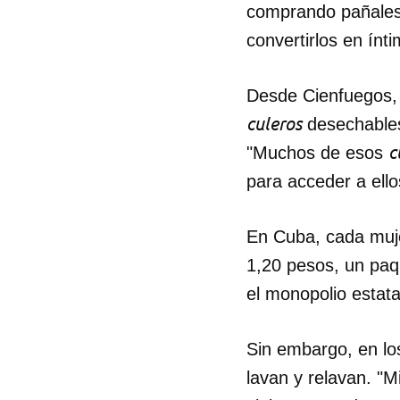
comprando pañales,
convertirlos en ínti
Desde Cienfuegos, 
culeros
desechables
c
"Muchos de esos
para acceder a ello
En Cuba, cada muje
1,20 pesos, un paq
el monopolio estata
Guar
Sin embargo, en lo
Para
lavan y relavan. "M
cuen