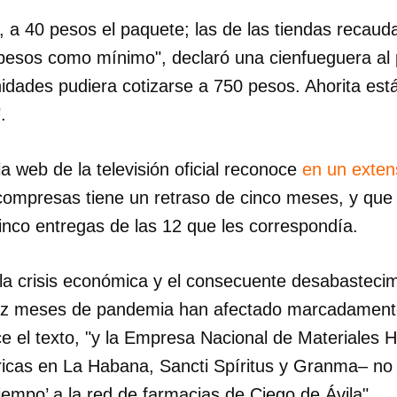
, a 40 pesos el paquete; las de las tiendas recaud
pesos como mínimo", declaró una cienfueguera al pe
idades pudiera cotizarse a 750 pesos. Ahorita es
.
la web de la televisión oficial reconoce
en un exten
 compresas tiene un retraso de cinco meses, y que 
cinco entregas de las 12 que les correspondía.
 la crisis económica y el consecuente desabasteci
ez meses de pandemia han afectado marcadamente 
ce el texto, "y la Empresa Nacional de Materiales H
ricas en La Habana, Sancti Spíritus y Granma– no
tiempo’ a la red de farmacias de Ciego de Ávila".