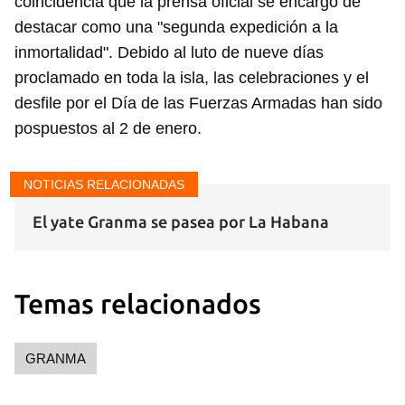
coincidencia que la prensa oficial se encargó de
destacar como una "segunda expedición a la
inmortalidad". Debido al luto de nueve días
proclamado en toda la isla, las celebraciones y el
desfile por el Día de las Fuerzas Armadas han sido
pospuestos al 2 de enero.
NOTICIAS RELACIONADAS
El yate Granma se pasea por La Habana
Temas relacionados
Guardar como favorito
Para poder guardar como favorito, primero has de
iniciar sesión con tu cuenta de 14ymedio.
GRANMA
INICIAR SESIÓN
CANCELAR