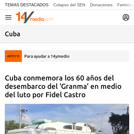
common.go-to-content
TEMAS DESTACADOS
Colapso del SEN
Donaciones
Feminici
Navegación
Cuba
Para ayudar a 14ymedio
APOYO
Cuba conmemora los 60 años del
desembarco del 'Granma' en medio
del luto por Fidel Castro