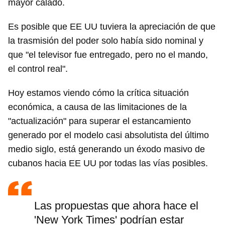
mayor calado.
Es posible que EE UU tuviera la apreciación de que
la trasmisión del poder solo había sido nominal y
que "el televisor fue entregado, pero no el mando,
el control real".
Hoy estamos viendo cómo la crítica situación
económica, a causa de las limitaciones de la
"actualización" para superar el estancamiento
generado por el modelo casi absolutista del último
Guardar como favorito
medio siglo, está generando un éxodo masivo de
Para poder guardar como favorito, primero has de
cubanos hacia EE UU por todas las vías posibles.
iniciar sesión con tu cuenta de 14ymedio.
INICIAR SESIÓN
CANCELAR
Las propuestas que ahora hace el
'New York Times' podrían estar