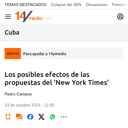
common.go-to-content
TEMAS DESTACADOS
Colapso del SEN
Donaciones
Feminici
Navegación
Cuba
Para ayudar a 14ymedio
APOYO
Los posibles efectos de las
propuestas del ‘New York Times’
Pedro Campos
14 de octubre 2014 - 11:58