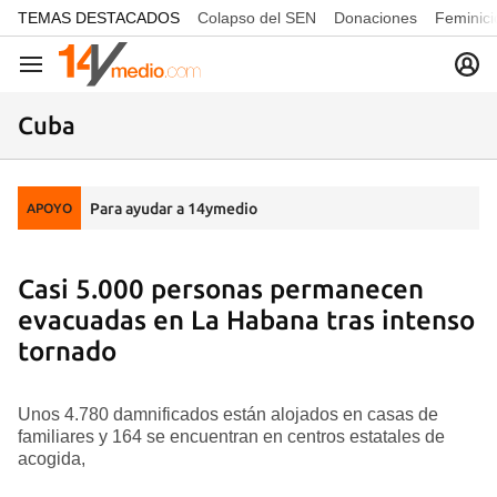
common.go-to-content
TEMAS DESTACADOS
Colapso del SEN
Donaciones
Feminici
Navegación
Cuba
Para ayudar a 14ymedio
APOYO
Casi 5.000 personas permanecen
evacuadas en La Habana tras intenso
tornado
Unos 4.780 damnificados están alojados en casas de
familiares y 164 se encuentran en centros estatales de
acogida,