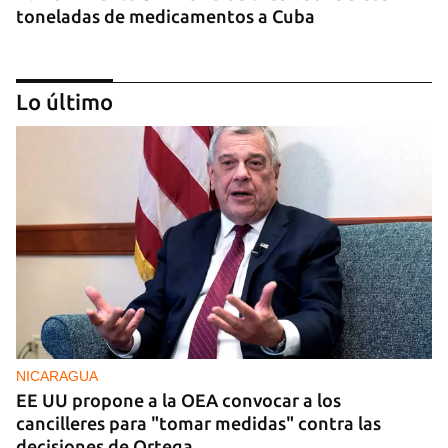
toneladas de medicamentos a Cuba
Lo último
INTELIGENCIA
La CIA actúa en Cuba para crear fisuras en la
cúpula del poder y desbancar al sector duro
NICARAGUA
EE UU propone a la OEA convocar a los
cancilleres para "tomar medidas" contra las
decisiones de Ortega