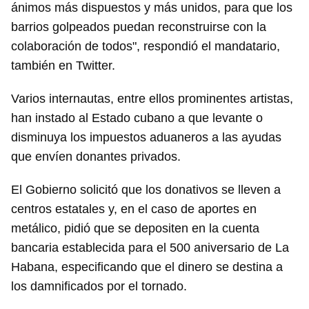
ánimos más dispuestos y más unidos, para que los
barrios golpeados puedan reconstruirse con la
colaboración de todos", respondió el mandatario,
también en Twitter.
Varios internautas, entre ellos prominentes artistas,
han instado al Estado cubano a que levante o
disminuya los impuestos aduaneros a las ayudas
Guardar como favorito
que envíen donantes privados.
Para poder guardar como favorito, primero has de
El Gobierno solicitó que los donativos se lleven a
iniciar sesión con tu cuenta de 14ymedio.
centros estatales y, en el caso de aportes en
metálico, pidió que se depositen en la cuenta
INICIAR SESIÓN
CANCELAR
bancaria establecida para el 500 aniversario de La
Habana, especificando que el dinero se destina a
los damnificados por el tornado.