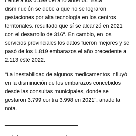
frente a los 6.199 del año anterior. "Esta
disminución se debe a que no se lograron
Para poder guardar como favorito, primero has de
iniciar sesión con tu cuenta de 14ymedio.
gestaciones por alta tecnología en los centros
territoriales, resultado que sí se alcanzó en 2021
INICIAR SESIÓN
CANCELAR
con el desarrollo de 316". En cambio, en los
servicios provinciales los datos fueron mejores y se
pasó de los 1.819 embarazos el año precedente a
2.113 este 2022.
"La inestabilidad de algunos medicamentos influyó
en la disminución de los embarazos concebidos
desde las consultas municipales, donde se
gestaron 3.799 contra 3.998 en 2021", añade la
nota.
________________________