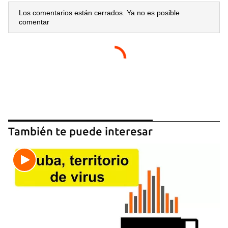
Los comentarios están cerrados. Ya no es posible
comentar
Guardar como favorito
Para poder guardar como favorito, primero has de
iniciar sesión con tu cuenta de 14ymedio.
También te puede interesar
INICIAR SESIÓN
CANCELAR