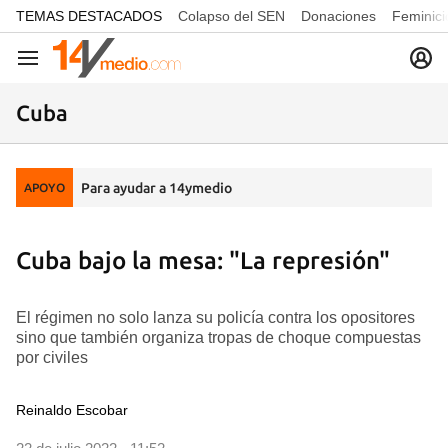
common.go-to-content
TEMAS DESTACADOS
Colapso del SEN
Donaciones
Feminici
Navegación
Cuba
Para ayudar a 14ymedio
APOYO
Cuba bajo la mesa: "La represión"
El régimen no solo lanza su policía contra los opositores
sino que también organiza tropas de choque compuestas
por civiles
Reinaldo Escobar