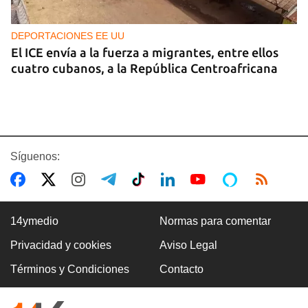
DEPORTACIONES EE UU
El ICE envía a la fuerza a migrantes, entre ellos
cuatro cubanos, a la República Centroafricana
Síguenos:
14ymedio
Normas para comentar
Privacidad y cookies
Aviso Legal
GUERRA
Términos y Condiciones
Contacto
Ucrania ataca otro centro logístico del Amazon
ruso, esta vez en los Urales