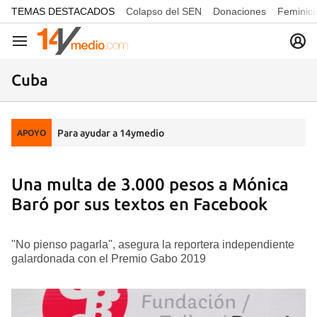
common.go-to-content
TEMAS DESTACADOS
Colapso del SEN
Donaciones
Feminici
Navegación
Cuba
Para ayudar a 14ymedio
APOYO
Una multa de 3.000 pesos a Mónica
Baró por sus textos en Facebook
"No pienso pagarla", asegura la reportera independiente
galardonada con el Premio Gabo 2019