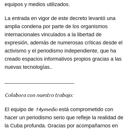
equipos y medios utilizados.
La entrada en vigor de este decreto levantó una
amplia condena por parte de los organismos
Guardar como favorito
internacionales vinculados a la libertad de
expresión, además de numerosas críticas desde el
Para poder guardar como favorito, primero has de
iniciar sesión con tu cuenta de 14ymedio.
activismo y el periodismo independiente, que ha
creado espacios informativos propios gracias a las
INICIAR SESIÓN
CANCELAR
nuevas tecnologías..
________________________
Colabora con nuestro trabajo:
14ymedio
El equipo de
está comprometido con
hacer un periodismo serio que refleje la realidad de
la Cuba profunda. Gracias por acompañarnos en