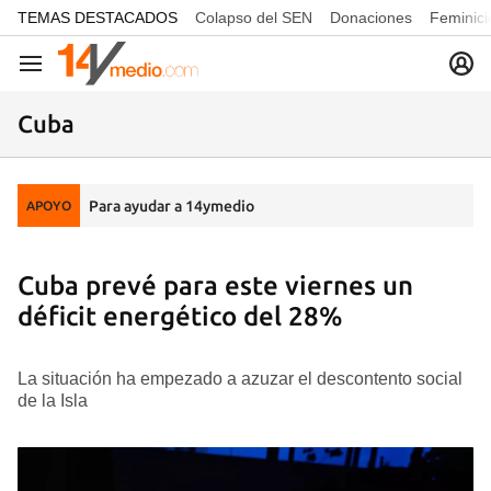
common.go-to-content
TEMAS DESTACADOS
Colapso del SEN
Donaciones
Feminici
Navegación
Cuba
Para ayudar a 14ymedio
APOYO
Cuba prevé para este viernes un
déficit energético del 28%
La situación ha empezado a azuzar el descontento social
de la Isla