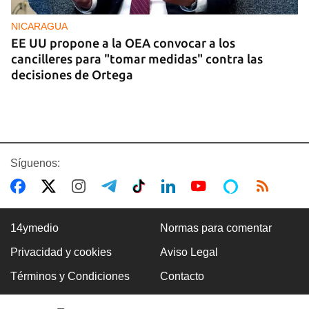
NICARAGUA
EE UU propone a la OEA convocar a los
cancilleres para "tomar medidas" contra las
decisiones de Ortega
Síguenos:
14ymedio
Normas para comentar
Privacidad y cookies
Aviso Legal
VENEZUELA
Términos y Condiciones
Contacto
Llega a Venezuela Dinorah Figuera para
continuar el diálogo con el chavismo