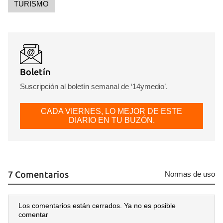
TURISMO
Boletín
Suscripción al boletín semanal de ‘14ymedio’.
CADA VIERNES, LO MEJOR DE ESTE
DIARIO EN TU BUZÓN.
7 Comentarios
Normas de uso
Guardar como favorito
Los comentarios están cerrados. Ya no es posible
Para poder guardar como favorito, primero has de
comentar
iniciar sesión con tu cuenta de 14ymedio.