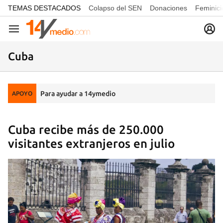
common.go-to-content
TEMAS DESTACADOS
Colapso del SEN
Donaciones
Feminici
Navegación
Cuba
Para ayudar a 14ymedio
APOYO
Cuba recibe más de 250.000
visitantes extranjeros en julio