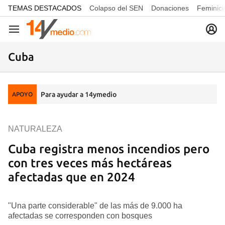
common.go-to-content
TEMAS DESTACADOS
Colapso del SEN
Donaciones
Feminici
Navegación
Cuba
Para ayudar a 14ymedio
APOYO
NATURALEZA
Cuba registra menos incendios pero
con tres veces más hectáreas
afectadas que en 2024
"Una parte considerable" de las más de 9.000 ha
afectadas se corresponden con bosques