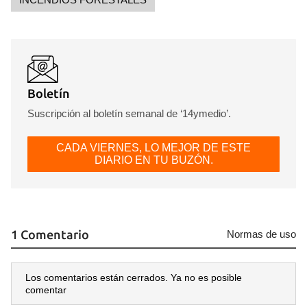
Guardar como favorito
Boletín
Para poder guardar como favorito, primero has de
Suscripción al boletín semanal de ‘14ymedio’.
iniciar sesión con tu cuenta de 14ymedio.
CADA VIERNES, LO MEJOR DE ESTE
INICIAR SESIÓN
CANCELAR
DIARIO EN TU BUZÓN.
1 Comentario
Normas de uso
Los comentarios están cerrados. Ya no es posible
comentar