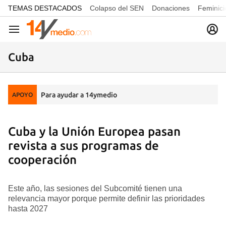
common.go-to-content
TEMAS DESTACADOS
Colapso del SEN
Donaciones
Feminici
Navegación
Cuba
Para ayudar a 14ymedio
APOYO
Cuba y la Unión Europea pasan
revista a sus programas de
cooperación
Este año, las sesiones del Subcomité tienen una
relevancia mayor porque permite definir las prioridades
hasta 2027