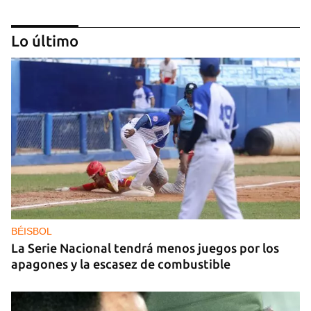
Lo último
GAS
Los puntos de ProGas vuelven a cerrar en La
Habana tras agotarse las balitas de gas en
dólares
BÉISBOL
La Serie Nacional tendrá menos juegos por los
apagones y la escasez de combustible