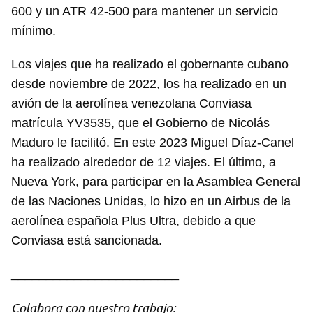
600 y un ATR 42-500 para mantener un servicio
mínimo.
Los viajes que ha realizado el gobernante cubano
desde noviembre de 2022, los ha realizado en un
avión de la aerolínea venezolana Conviasa
matrícula YV3535, que el Gobierno de Nicolás
Maduro le facilitó. En este 2023 Miguel Díaz-Canel
ha realizado alrededor de 12 viajes. El último, a
Nueva York, para participar en la Asamblea General
de las Naciones Unidas, lo hizo en un Airbus de la
Guardar como favorito
aerolínea española Plus Ultra, debido a que
Conviasa está sancionada.
Para poder guardar como favorito, primero has de
iniciar sesión con tu cuenta de 14ymedio.
________________________
INICIAR SESIÓN
CANCELAR
Colabora con nuestro trabajo: