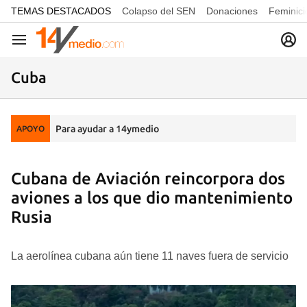
common.go-to-content
TEMAS DESTACADOS
Colapso del SEN
Donaciones
Feminici
Navegación
Cuba
Para ayudar a 14ymedio
APOYO
Cubana de Aviación reincorpora dos
aviones a los que dio mantenimiento
Rusia
La aerolínea cubana aún tiene 11 naves fuera de servicio